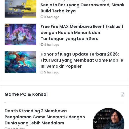
Senjata Baru yang Overpowered, Simak
Kolaborasi epik antara Captain America dan Black
Build Terbaiknya
Panther di tahun 1943, meskipun hanya terjadi dalam
3 hari ago
dunia fiksi Marvel Comics, menawarkan sebuah narasi
Free Fire MAX Membawa Event Eksklusif
yang kuat dan inspiratif. Ia menyoroti pentingnya kerja
dengan Hadiah Menarik dan
Tantangan yang Lebih Seru
sama, keberanian, dan harapan dalam menghadapi
4 hari ago
tantangan global. Kisah mereka tetap relevan hingga
saat ini, mengingatkan kita akan kekuatan persatuan
Honor of Kings Update Terbaru 2026:
Fitur Baru yang Membuat Game Mobile
dan pentingnya melawan ketidakadilan, sekaligus
Ini Semakin Populer
menjadi bukti bahwa perbedaan budaya tidak
5 hari ago
menghalangi kolaborasi untuk tujuan yang lebih besar.
Game PC & Konsol
Death Stranding 2 Membawa
Pengalaman Game Sinematik dengan
Dunia yang Lebih Mendalam