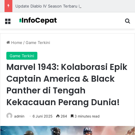
Update Diablo IV Season Terbaru Menghadirkan Build Meta Kuat untuk Dominasi Pertarungan
Menu
S
Home
/
Game Terkini
Game Terkini
Marvel 1943: Kolaborasi Epik
Captain America & Black
Panther di Tengah
Kekacauan Perang Dunia!
admin
6 Juni 2025
264
3 minutes read