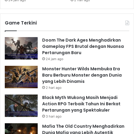
24 jam ago
2 hari ago
Sebuah Dilema
Wakanda memiliki teknologi yang jauh lebih maju
Game Terkini
daripada negara-negara lain pada masa itu, berkat
Vibranium. Namun, T'Challa menghadapi dilema.
Intervensi langsung bisa mengungkap rahasia
Doom The Dark Ages Menghadirkan
Wakanda, membuatnya menjadi target empuk bagi
Gameplay FPS Brutal dengan Nuansa
Pertarungan Baru
kekuatan-kekuatan yang haus kekuasaan. Namun,
24 jam ago
membiarkan kejahatan global merajalela juga
Monster Hunter Wilds Membuka Era
bukanlah pilihan yang bijaksana. Ia harus menemukan
Baru Berburu Monster dengan Dunia
cara untuk membantu Sekutu tanpa mengorbankan
yang Lebih Dinamis
keselamatan negaranya.
2 hari ago
Kolaborasi Epik: Captain
Black Myth Wukong Masih Menjadi
America dan Black Panther
Action RPG Terbaik Tahun Ini Berkat
Pertarungan yang Spektakuler
Bersatu
3 hari ago
Pertemuan antara Captain America dan Black Panther
Mafia The Old Country Menghadirkan
Dunia Mafia yang Lebih Autentik
terjadi dalam sebuah misi rahasia. Detail spesifik