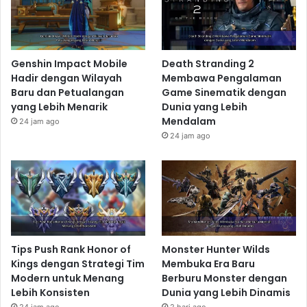
Sekutu. Keberaniannya menginspirasi sekutu dan
memecah semangat musuh.
Black Panther: Raja
Genshin Impact Mobile
Death Stranding 2
Wakanda yang Tangguh
Hadir dengan Wilayah
Membawa Pengalaman
Baru dan Petualangan
Game Sinematik dengan
Sementara itu, di benua Afrika, T'Challa, Pangeran
yang Lebih Menarik
Dunia yang Lebih
Wakanda, sedang berjuang untuk melindungi
Mendalam
24 jam ago
kerajaannya yang kaya akan sumber daya Vibranium.
24 jam ago
Sebagai Black Panther, ia adalah seorang pemimpin
yang bijaksana dan seorang pejuang yang terampil.
Wakanda, meskipun terisolasi dari dunia luar, tidak
luput dari dampak Perang Dunia II. Ancaman dari
kekuatan Axis memaksa T'Challa untuk
mempertimbangkan intervensi langsung dalam konflik
Tips Push Rank Honor of
Monster Hunter Wilds
global, meskipun ia harus menjaga rahasia teknologi
Kings dengan Strategi Tim
Membuka Era Baru
Modern untuk Menang
Berburu Monster dengan
dan sumber daya Wakanda.
Lebih Konsisten
Dunia yang Lebih Dinamis
Wakanda dan Perang Dunia II: