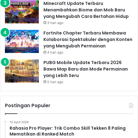
jumlahnya, dan memberikan pukulan telak kepada
Minecraft Update Terbaru
kekuatan Axis. Kemampuan Black Panther dalam
Menambahkan Biome dan Mob Baru
yang Mengubah Cara Bertahan Hidup
pertarungan jarak dekat dan penggunaan teknologi
3 hari ago
Wakanda melengkapi kekuatan dan ketahanan
Fortnite Chapter Terbaru Membawa
Captain America.
Kolaborasi Spektakuler dengan Konten
Dampak Kolaborasi:
yang Mengubah Permainan
Harapan di Tengah Perang
4 hari ago
PUBG Mobile Update Terbaru 2026
Kolaborasi antara Captain America dan Black Panther
Bawa Map Baru dan Mode Permainan
mengirimkan pesan kuat kepada dunia: bahwa
yang Lebih Seru
perbedaan budaya dan latar belakang tidak
5 hari ago
menghalangi persatuan dalam menghadapi kejahatan.
Kisah mereka menginspirasi para pejuang kebebasan
di seluruh dunia dan memperkuat semangat
Postingan Populer
perlawanan melawan fasisme. Keberhasilan mereka
dalam misi-misi bersama menjadi simbol harapan di
10 April 2026
Rahasia Pro Player: Trik Combo Skill Tekken 8 Paling
tengah keputusasaan Perang Dunia II.
Mematikan di Ranked Match
Pesan Universal tentang