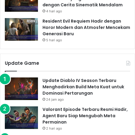
dengan Cerita Sinematik Mendalam
pertemuan ini mungkin bervariasi tergantung pada
4 hari ago
versi komiknya, tetapi inti ceritanya tetap sama: kedua
Resident Evil Requiem Hadir dengan
pahlawan ini menemukan titik temu dalam perjuangan
Horor Modern dan Atmosfer Mencekam
melawan kejahatan global. Baik Captain America
Generasi Baru
maupun Black Panther memiliki musuh bersama:
5 hari ago
kekejaman dan ketidakadilan. Perbedaan latar
belakang dan budaya mereka tidak menghalangi
mereka untuk bekerja sama dan saling menghormati.
Update Game
Strategi dan Kekuatan
Gabungan
Update Diablo IV Season Terbaru
Menghadirkan Build Meta Kuat untuk
Kolaborasi mereka terbukti sangat efektif. Kemampuan
Dominasi Pertarungan
tempur Captain America yang luar biasa dipadukan
24 jam ago
dengan kecerdasan strategis dan teknologi canggih
Valorant Episode Terbaru Resmi Hadir,
Black Panther menciptakan sinergi yang dahsyat.
Agent Baru Siap Mengubah Meta
Mereka berhasil menggagalkan rencana-rencana jahat
Permainan
musuh, menyelamatkan nyawa tak terhitung
2 hari ago