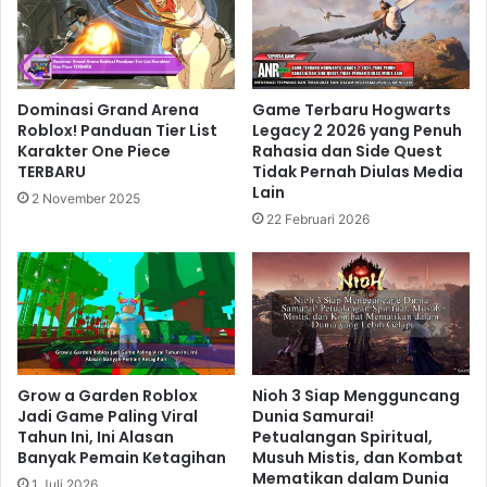
II. Ia berjuang melawan pasukan Nazi, menggagalkan
rencana jahat mereka, dan menginspirasi jutaan orang
dengan keberaniannya yang tak kenal lelah.
Kehadirannya dalam pertempuran adalah kunci bagi
Dominasi Grand Arena
Game Terbaru Hogwarts
keberhasilan sekutu dalam melawan kekuatan Axis.
Roblox! Panduan Tier List
Legacy 2 2026 yang Penuh
Karakter One Piece
Rahasia dan Side Quest
TERBARU
Tidak Pernah Diulas Media
Related Articles
Lain
2 November 2025
22 Februari 2026
Doom The Dark Ages Menghadirkan
Gameplay FPS Brutal dengan
Nuansa Pertarungan Baru
24 jam ago
Monster Hunter Wilds Membuka Era
Grow a Garden Roblox
Nioh 3 Siap Mengguncang
Baru Berburu Monster dengan Dunia
Jadi Game Paling Viral
Dunia Samurai!
yang Lebih Dinamis
Tahun Ini, Ini Alasan
Petualangan Spiritual,
Banyak Pemain Ketagihan
Musuh Mistis, dan Kombat
2 hari ago
Mematikan dalam Dunia
1 Juli 2026