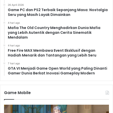
26 April 2026
Persatuan dan Keadilan
Game PC dan PS2 Terbaik Sepanjang Masa: Nostalgia
Seru yang Masih Layak Dimainkan
Kisah kolaborasi ini juga menyoroti pentingnya kerja
sama internasional dalam menghadapi ancaman
4 hari ago
Mafia The Old Country Menghadirkan Dunia Mafia
global. Captain America dan Black Panther, mewakili
yang Lebih Autentik dengan Cerita Sinematik
dua budaya yang sangat berbeda, menunjukkan
Mendalam
bahwa kerja sama lintas budaya dapat menghasilkan
4 hari ago
kekuatan yang tak terkalahkan. Mereka menjadi bukti
Free Fire MAX Membawa Event Eksklusif dengan
nyata bahwa persatuan dan keadilan dapat mengatasi
Hadiah Menarik dan Tantangan yang Lebih Seru
perbedaan dan mencapai kemenangan bersama.
7 hari ago
Legasi Kolaborasi: Inspirasi
GTA VI Menjadi Game Open World yang Paling Dinanti
Gamer Dunia Berkat Inovasi Gameplay Modern
untuk Generasi Mendatang
Meskipun fiktif, kolaborasi antara Captain America dan
Game Mobile
Black Panther di tahun 1943 (dalam cerita Marvel)
menawarkan pelajaran berharga tentang keberanian,
persatuan, dan harapan. Kisah mereka terus
menginspirasi generasi mendatang untuk melawan