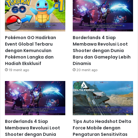
Pokémon GO Hadirkan
Borderlands 4 Siap
Event Global Terbaru
Membawa Revolusi Loot
dengan Kemunculan
Shooter dengan Dunia
Pokémon Langka dan
Baru dan Gameplay Lebih
Hadiah Eksklusif
Dinamis
19 menit ago
20 menit ago
Borderlands 4 Siap
Tips Auto Headshot Delta
Membawa Revolusi Loot
Force Mobile dengan
Shooter dengan Dunia
Pengaturan Sensitivitas