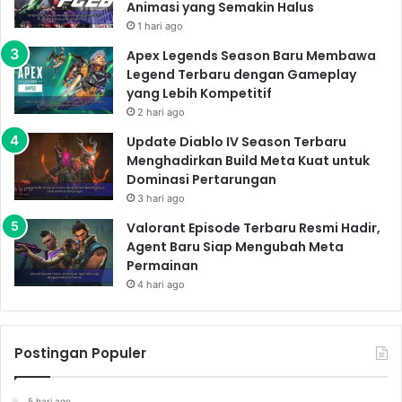
Animasi yang Semakin Halus
1 hari ago
Apex Legends Season Baru Membawa
Legend Terbaru dengan Gameplay
yang Lebih Kompetitif
2 hari ago
Update Diablo IV Season Terbaru
Menghadirkan Build Meta Kuat untuk
Dominasi Pertarungan
3 hari ago
Valorant Episode Terbaru Resmi Hadir,
Agent Baru Siap Mengubah Meta
Permainan
4 hari ago
Postingan Populer
5 hari ago