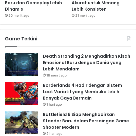
Baru dan Gameplay Lebih
Akurat untuk Menang
Dinamis
Lebih Konsisten
20 menit ago
21 menit ago
Game Terkini
Death Stranding 2 Menghadirkan Kisah
Emosional Baru dengan Dunia yang
Lebih Mendalam
18 menit ago
Borderlands 4 Hadir dengan Sistem
Loot Variatif yang Membuka Lebih
Banyak Gaya Bermain
1 hari ago
Battlefield 6 Siap Menghadirkan
Standar Baru dalam Persaingan Game
Shooter Modern
2 hari ago