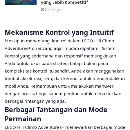
yang Lebih Kompetitif
2 hari ago
Mekanisme Kontrol yang Intuitif
Meskipun menantang, kontrol dalam LEGO Hill Climb
Adventures+ dirancang agar mudah dipahami. Sistem
kontrol yang sederhana dan responsif memungkinkan
Anda untuk fokus pada strategi balap, bukan pada
kompleksitas kontrol itu sendiri. Anda akan menggunakan
tombol akselerasi, rem, dan kemudi untuk mengendalikan
mobil Anda. Kemampuan untuk melakukan manuver
dengan presisi tinggi sangat penting untuk menaklukkan
berbagai rintangan yang ada.
Berbagai Tantangan dan Mode
Permainan
LEGO Hill Climb Adventures+ menawarkan berbagai mode