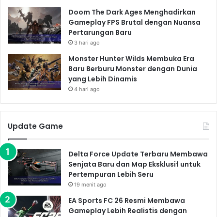
Doom The Dark Ages Menghadirkan
Gameplay FPS Brutal dengan Nuansa
Pertarungan Baru
3 hari ago
Monster Hunter Wilds Membuka Era
Baru Berburu Monster dengan Dunia
yang Lebih Dinamis
4 hari ago
Update Game
Delta Force Update Terbaru Membawa
Senjata Baru dan Map Eksklusif untuk
Pertempuran Lebih Seru
19 menit ago
EA Sports FC 26 Resmi Membawa
Gameplay Lebih Realistis dengan