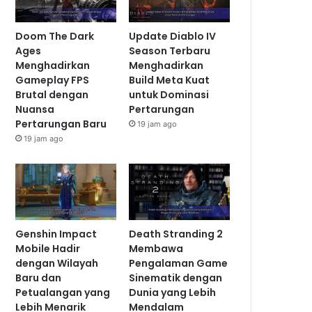
Doom The Dark
Update Diablo IV
Ages
Season Terbaru
Menghadirkan
Menghadirkan
Gameplay FPS
Build Meta Kuat
Brutal dengan
untuk Dominasi
Nuansa
Pertarungan
Pertarungan Baru
19 jam ago
19 jam ago
Genshin Impact
Death Stranding 2
Mobile Hadir
Membawa
dengan Wilayah
Pengalaman Game
Baru dan
Sinematik dengan
Petualangan yang
Dunia yang Lebih
Lebih Menarik
Mendalam