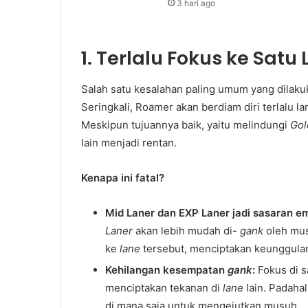
3 hari ago
1. Terlalu Fokus ke Sat
Salah satu kesalahan paling umum yang dilaku
Seringkali, Roamer akan berdiam diri terlalu l
Meskipun tujuannya baik, yaitu melindungi
Gol
lain menjadi rentan.
Kenapa ini fatal?
Mid Laner dan EXP Laner jadi sasaran e
Laner
akan lebih mudah di-
gank
oleh mus
ke
lane
tersebut, menciptakan keunggula
Kehilangan kesempatan
gank
:
Fokus di 
menciptakan tekanan di
lane
lain. Padaha
di mana saja untuk mengejutkan musuh.