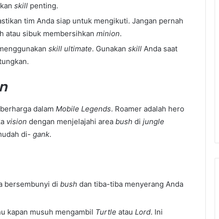
akan
skill
penting.
stikan tim Anda siap untuk mengikuti. Jangan pernah
uh atau sibuk membersihkan
minion
.
 menggunakan
skill ultimate
. Gunakan
skill
Anda saat
tungkan.
on
g berharga dalam
Mobile Legends
. Roamer adalah hero
ka
vision
dengan menjelajahi area
bush
di
jungle
 mudah di-
gank
.
sa bersembunyi di
bush
dan tiba-tiba menyerang Anda
ahu kapan musuh mengambil
Turtle
atau
Lord
. Ini