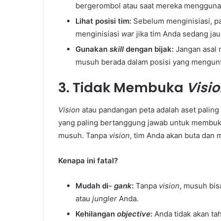
bergerombol atau saat mereka menggun
Lihat posisi tim:
Sebelum menginisiasi, pa
menginisiasi
war
jika tim Anda sedang ja
Gunakan
skill
dengan bijak:
Jangan asal
musuh berada dalam posisi yang mengun
3. Tidak Membuka
Visi
Vision
atau pandangan peta adalah aset palin
yang paling bertanggung jawab untuk membu
musuh. Tanpa
vision
, tim Anda akan buta dan
Kenapa ini fatal?
Mudah di-
gank
:
Tanpa
vision
, musuh bi
atau
jungler
Anda.
Kehilangan
objective
:
Anda tidak akan t