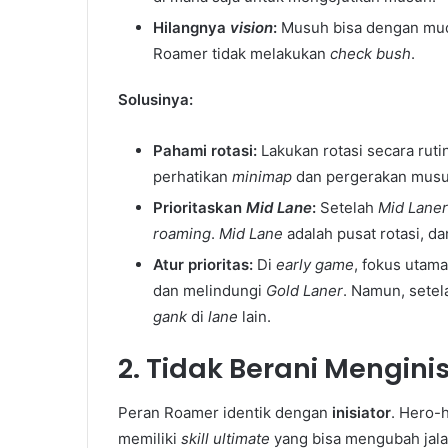
Hilangnya
vision
:
Musuh bisa dengan mu
Roamer tidak melakukan
check bush
.
Solusinya:
Pahami rotasi:
Lakukan rotasi secara ruti
perhatikan
minimap
dan pergerakan musu
Prioritaskan
Mid Lane
:
Setelah
Mid Laner
roaming
.
Mid Lane
adalah pusat rotasi, da
Atur prioritas:
Di
early game
, fokus uta
dan melindungi
Gold Laner
. Namun, sete
gank
di
lane
lain.
2. Tidak Berani Mengini
Peran Roamer identik dengan
inisiator
. Hero-h
memiliki
skill ultimate
yang bisa mengubah jal