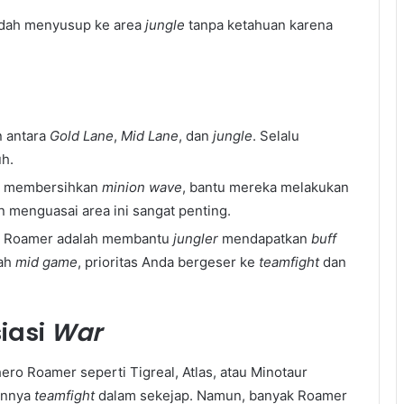
dah menyusup ke area
jungle
tanpa ketahuan karena
n antara
Gold Lane
,
Mid Lane
, dan
jungle
. Selalu
h.
membersihkan
minion wave
, bantu mereka melakukan
n menguasai area ini sangat penting.
ma Roamer adalah membantu
jungler
mendapatkan
buff
lah
mid game
, prioritas Anda bergeser ke
teamfight
dan
siasi
War
ero Roamer seperti Tigreal, Atlas, atau Minotaur
annya
teamfight
dalam sekejap. Namun, banyak Roamer