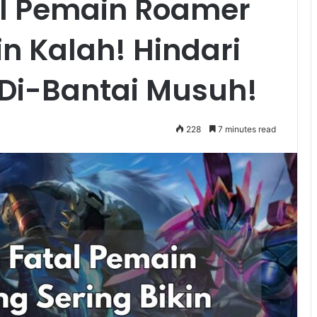
al Pemain Roamer
in Kalah! Hindari
k Di-Bantai Musuh!
228
7 minutes read