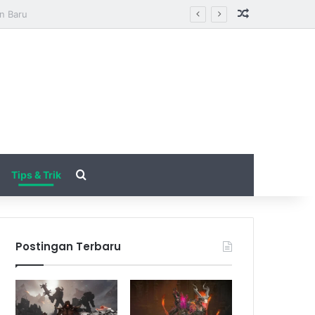
Random Arti
tarungan
Search for
Tips & Trik
Postingan Terbaru