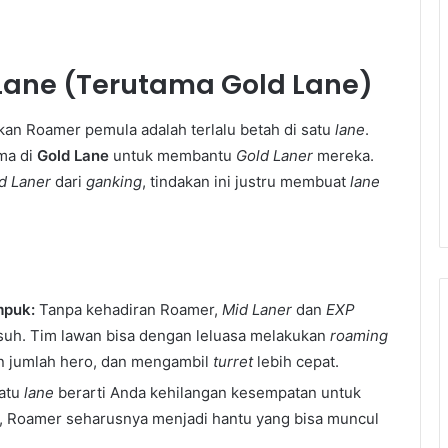
u Lane (Terutama Gold Lane)
kan Roamer pemula adalah terlalu betah di satu
lane
.
ama di
Gold Lane
untuk membantu
Gold Laner
mereka.
d Laner
dari
ganking
, tindakan ini justru membuat
lane
mpuk:
Tanpa kehadiran Roamer,
Mid Laner
dan
EXP
uh. Tim lawan bisa dengan leluasa melakukan
roaming
n jumlah hero, dan mengambil
turret
lebih cepat.
satu
lane
berarti Anda kehilangan kesempatan untuk
l, Roamer seharusnya menjadi hantu yang bisa muncul