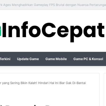
o IV Season Terbaru Menghadirkan Build Meta Kuat untuk Dominasi Per
erkini
Update Game
Game Mobile
Game PC & Konsol
yang Sering Bikin Kalah! Hindari Hal Ini Biar Gak Di-Bantai