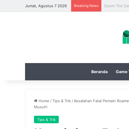
Jumat, Agustus 7 2026
Breaking News
Update Diabl
Beranda
Game T
Home
/
Tips & Trik
/
Kesalahan Fatal Pemain Roamer 
Musuh!
Tips & Trik