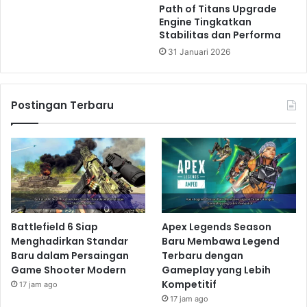
Path of Titans Upgrade
Engine Tingkatkan
Stabilitas dan Performa
31 Januari 2026
Postingan Terbaru
Battlefield 6 Siap
Apex Legends Season
Menghadirkan Standar
Baru Membawa Legend
Baru dalam Persaingan
Terbaru dengan
Game Shooter Modern
Gameplay yang Lebih
Kompetitif
17 jam ago
17 jam ago