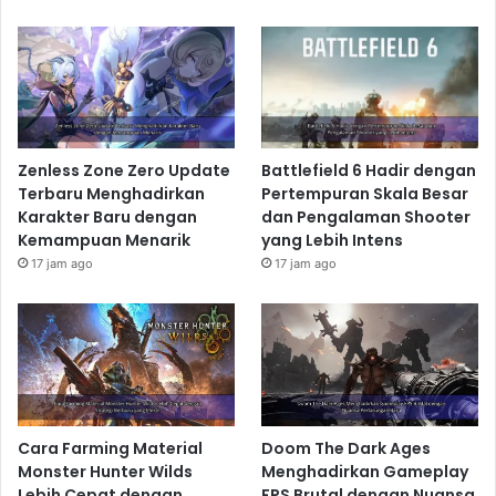
Zenless Zone Zero Update
Battlefield 6 Hadir dengan
Terbaru Menghadirkan
Pertempuran Skala Besar
Karakter Baru dengan
dan Pengalaman Shooter
Kemampuan Menarik
yang Lebih Intens
17 jam ago
17 jam ago
Cara Farming Material
Doom The Dark Ages
Monster Hunter Wilds
Menghadirkan Gameplay
Lebih Cepat dengan
FPS Brutal dengan Nuansa