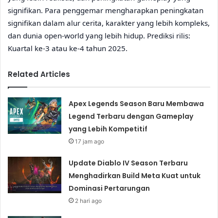
signifikan. Para penggemar mengharapkan peningkatan
signifikan dalam alur cerita, karakter yang lebih kompleks,
dan dunia open-world yang lebih hidup. Prediksi rilis:
Kuartal ke-3 atau ke-4 tahun 2025.
Related Articles
Apex Legends Season Baru Membawa
Legend Terbaru dengan Gameplay
yang Lebih Kompetitif
17 jam ago
Update Diablo IV Season Terbaru
Menghadirkan Build Meta Kuat untuk
Dominasi Pertarungan
2 hari ago