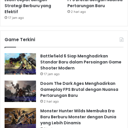
Strategi Berburu yang
Pertarungan Baru
Efektif
2 hari ago
17 jam ago
Game Terkini
Battlefield 6 Siap Menghadirkan
Standar Baru dalam Persaingan Game
Shooter Modern
17 jam ago
Doom The Dark Ages Menghadirkan
Gameplay FPS Brutal dengan Nuansa
Pertarungan Baru
2 hari ago
Monster Hunter Wilds Membuka Era
Baru Berburu Monster dengan Dunia
yang Lebih Dinamis