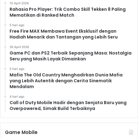
10 April 2026
Rahasia Pro Player: Trik Combo Skill Tekken 8 Paling
Mematikan di Ranked Match
5 hari ago
Free Fire MAX Membawa Event Eksklusif dengan
Hadiah Menarik dan Tantangan yang Lebih Seru
26 April 2026
Game PC dan PS2 Terbaik Sepanjang Masa: Nostalgia
Seru yang Masih Layak Dimainkan
5 hari ago
Mafia The Old Country Menghadirkan Dunia Mafia
yang Lebih Autentik dengan Cerita Sinematik
Mendalam
4 hari ago
Call of Duty Mobile Hadir dengan Senjata Baru yang
Overpowered, Simak Build Terbaiknya
Game Mobile