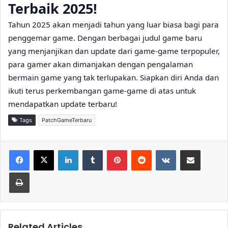
Terbaik 2025!
Tahun 2025 akan menjadi tahun yang luar biasa bagi para
penggemar game. Dengan berbagai judul game baru
yang menjanjikan dan update dari game-game terpopuler,
para gamer akan dimanjakan dengan pengalaman
bermain game yang tak terlupakan. Siapkan diri Anda dan
ikuti terus perkembangan game-game di atas untuk
mendapatkan update terbaru!
Tags
PatchGameTerbaru
LinkedIn
Tumblr
Pinterest
Reddit
VKontakte
Share via Email
Print
Related Articles