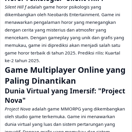
Silent Hill f
adalah game horor psikologis yang
dikembangkan oleh Neobards Entertainment. Game ini
menawarkan pengalaman horor yang menegangkan
dengan cerita yang misterius dan atmosfer yang
mencekam. Dengan gameplay yang unik dan grafis yang
memukau, game ini diprediksi akan menjadi salah satu
game horor terbaik di tahun 2025. Prediksi rilis: Kuartal
ke-2 tahun 2025.
Game Multiplayer Online yang
Paling Dinantikan
Dunia Virtual yang Imersif: "Project
Nova"
Project Nova
adalah game MMORPG yang dikembangkan
oleh studio game terkemuka. Game ini menawarkan
dunia virtual yang luas dan sistem pertarungan yang
inovatif. Dengan grafis yang memukau dan sistem