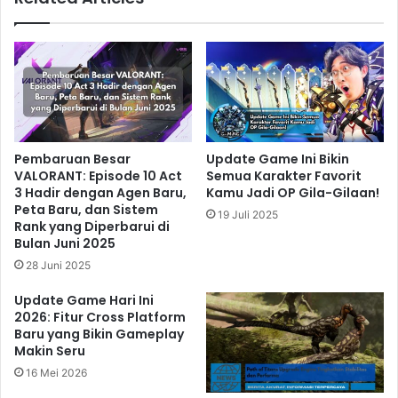
Pembaruan Besar
Update Game Ini Bikin
VALORANT: Episode 10 Act
Semua Karakter Favorit
3 Hadir dengan Agen Baru,
Kamu Jadi OP Gila-Gilaan!
Peta Baru, dan Sistem
19 Juli 2025
Rank yang Diperbarui di
Bulan Juni 2025
28 Juni 2025
Update Game Hari Ini
2026: Fitur Cross Platform
Baru yang Bikin Gameplay
Makin Seru
16 Mei 2026