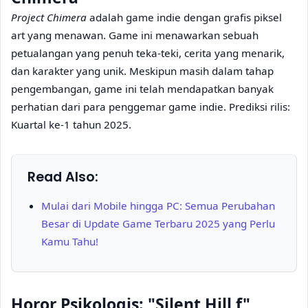
Project Chimera
adalah game indie dengan grafis piksel
art yang menawan. Game ini menawarkan sebuah
petualangan yang penuh teka-teki, cerita yang menarik,
dan karakter yang unik. Meskipun masih dalam tahap
pengembangan, game ini telah mendapatkan banyak
perhatian dari para penggemar game indie. Prediksi rilis:
Kuartal ke-1 tahun 2025.
Read Also:
Mulai dari Mobile hingga PC: Semua Perubahan
Besar di Update Game Terbaru 2025 yang Perlu
Kamu Tahu!
Horor Psikologis: "Silent Hill f"