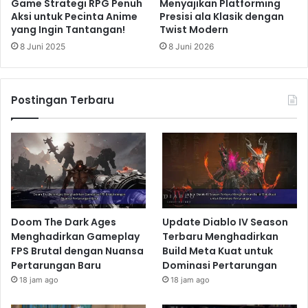
Game Strategi RPG Penuh
Menyajikan Platforming
Marvel’s Spider-Man 2:
Aksi untuk Pecinta Anime
Presisi ala Klasik dengan
yang Ingin Tantangan!
Twist Modern
Petualangan Baru di New
8 Juni 2025
8 Juni 2026
York
Postingan Terbaru
Marvel’s Spider-Man 2
merupakan salah satu
game
eksklusif PS5 paling dinanti
. Sebagai sekuel
dari
Marvel’s Spider-Man
dan
Marvel’s Spider-Man:
Miles Morales
, game ini menjanjikan petualangan
yang lebih besar dan lebih seru. Insomniac
Games, pengembang di balik kesuksesan dua
game sebelumnya, berjanji akan menghadirkan
Doom The Dark Ages
Update Diablo IV Season
grafis yang lebih detail,
gameplay
yang lebih halus,
Menghadirkan Gameplay
Terbaru Menghadirkan
dan cerita yang lebih kompleks. Kehadiran Venom
FPS Brutal dengan Nuansa
Build Meta Kuat untuk
sebagai antagonis utama juga menjadi daya tarik
Pertarungan Baru
Dominasi Pertarungan
tersendiri. Penggunaan fitur DualSense pada
18 jam ago
18 jam ago
controller PS5 akan semakin meningkatkan