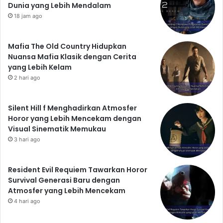
Dunia yang Lebih Mendalam
18 jam ago
Mafia The Old Country Hidupkan
Nuansa Mafia Klasik dengan Cerita
yang Lebih Kelam
2 hari ago
Silent Hill f Menghadirkan Atmosfer
Horor yang Lebih Mencekam dengan
Visual Sinematik Memukau
3 hari ago
Resident Evil Requiem Tawarkan Horor
Survival Generasi Baru dengan
Atmosfer yang Lebih Mencekam
4 hari ago