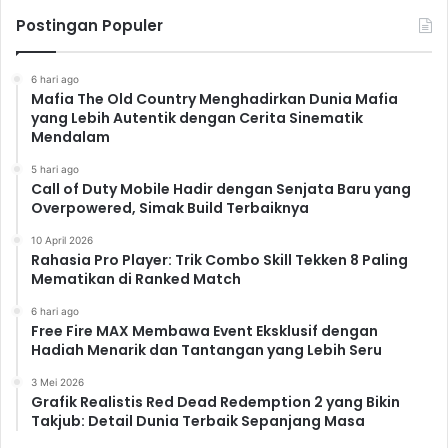
dipertimbangkan:
Postingan Populer
1. Budget:
6 hari ago
Mafia The Old Country Menghadirkan Dunia Mafia
Konsol game memiliki rentang harga yang
yang Lebih Autentik dengan Cerita Sinematik
Mendalam
beragam. Tentukan terlebih dahulu budget Anda
sebelum memutuskan pilihan.
5 hari ago
Call of Duty Mobile Hadir dengan Senjata Baru yang
Overpowered, Simak Build Terbaiknya
2. Game Eksklusif:
10 April 2026
Rahasia Pro Player: Trik Combo Skill Tekken 8 Paling
Pertimbangkan game-game eksklusif yang
Mematikan di Ranked Match
ditawarkan oleh masing-masing konsol. Apakah
ada game tertentu yang sangat Anda inginkan?
6 hari ago
Free Fire MAX Membawa Event Eksklusif dengan
Hadiah Menarik dan Tantangan yang Lebih Seru
3. Fitur Online:
3 Mei 2026
Grafik Realistis Red Dead Redemption 2 yang Bikin
Apakah Anda sering bermain
online
? Perhatikan
Takjub: Detail Dunia Terbaik Sepanjang Masa
kualitas layanan
online
dan fitur-fitur yang