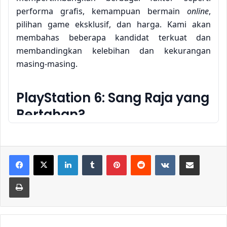
performa grafis, kemampuan bermain
online
,
pilihan game eksklusif, dan harga. Kami akan
membahas beberapa kandidat terkuat dan
membandingkan kelebihan dan kekurangan
masing-masing.
PlayStation 6: Sang Raja yang
Bertahan?
Sony, sebagai pemain utama di industri game
konsol, diprediksi akan merilis PlayStation 6 pada
LinkedIn
Tumblr
Pinterest
Reddit
VKontakte
Share via Email
tahun 2025. Meskipun detail spesifik masih
Print
dirahasiakan, rumor dan spekulasi menunjukkan
peningkatan signifikan dalam hal grafis,
menggunakan teknologi ray tracing yang lebih
canggih dan resolusi yang jauh lebih tinggi.
Game