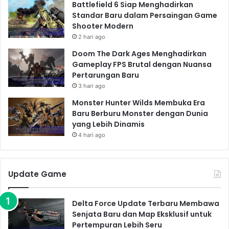
dalam Portabilitas
Battlefield 6 Siap Menghadirkan
Standar Baru dalam Persaingan Game
Shooter Modern
Nintendo, dengan konsol hibrida mereka,
2 hari ago
Nintendo Switch, telah berhasil menciptakan
segmen pasar tersendiri.
Game konsol Nintendo
Doom The Dark Ages Menghadirkan
Gameplay FPS Brutal dengan Nuansa
Switch 2
, yang diprediksi akan rilis pada 2025,
Pertarungan Baru
diharapkan akan membawa peningkatan
3 hari ago
signifikan pada resolusi layar, performa grafis, dan
Monster Hunter Wilds Membuka Era
mungkin juga fitur-fitur baru yang inovatif.
Baru Berburu Monster dengan Dunia
Nintendo selalu dikenal dengan game-game
yang Lebih Dinamis
eksklusif mereka yang unik dan menghibur,
4 hari ago
menjadi daya tarik utama bagi para penggemar.
Keunggulan Nintendo Switch 2:
Update Game
Portabilitas yang menjadi ciri khas Nintendo.
Delta Force Update Terbaru Membawa
Game-game eksklusif yang unik dan inovatif.
Senjata Baru dan Map Eksklusif untuk
Pengalaman bermain yang menyenangkan dan
Pertempuran Lebih Seru