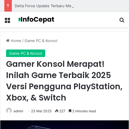
Delta Force Update Terbaru Membawa Senjata Baru dan Map Eksklusif untuk Pertempuran Lebih Seru
Menu
S
Home
/
Game PC & Konsol
Game PC & Konsol
Gamer Konsol Merapat!
Inilah Game Terbaik 2025
Versi Pengguna PlayStation,
Xbox, & Switch
admin
23 Mei 2025
227
2 minutes read