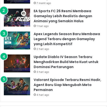
adiktif.
7 menit ago
EA Sports FC 26 Resmi Membawa
Kekurangan Nintendo Switch 2
Gameplay Lebih Realistis dengan
(Potensial):
Animasi yang Semakin Halus
1 hari ago
Performa grafis yang mungkin masih di bawah
Apex Legends Season Baru Membawa
konsol generasi terbaru lainnya.
Legend Terbaru dengan Gameplay
Pilihan game yang mungkin kurang beragam
yang Lebih Kompetitif
2 hari ago
dibandingkan konsol lainnya.
Update Diablo IV Season Terbaru
Menghadirkan Build Meta Kuat untuk
Faktor-Faktor Penting dalam
Dominasi Pertarungan
Memilih Game Konsol
3 hari ago
Valorant Episode Terbaru Resmi Hadir,
Terbaik 2025
Agent Baru Siap Mengubah Meta
Permainan
Memilih
game konsol terbaik di tahun 2025
tidak
4 hari ago
hanya bergantung pada spesifikasi teknis. Berikut
beberapa faktor penting yang perlu