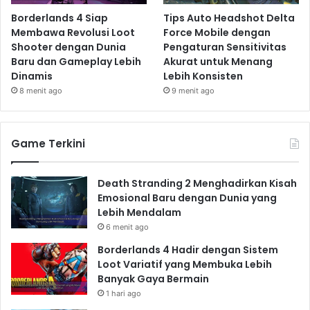
Borderlands 4 Siap
Tips Auto Headshot Delta
Keunggulan Xbox Series X2:
Membawa Revolusi Loot
Force Mobile dengan
Shooter dengan Dunia
Pengaturan Sensitivitas
Performa yang powerful dan cepat.
Baru dan Gameplay Lebih
Akurat untuk Menang
Integrasi yang kuat dengan Xbox Game Pass.
Dinamis
Lebih Konsisten
Kemungkinan kompatibilitas mundur dengan
8 menit ago
9 menit ago
game-game Xbox generasi sebelumnya.
Kekurangan Xbox Series X2
Game Terkini
(Potensial):
Death Stranding 2 Menghadirkan Kisah
Pilihan game eksklusif yang mungkin kurang
Emosional Baru dengan Dunia yang
dibandingkan dengan PlayStation.
Lebih Mendalam
Ketergantungan pada koneksi internet untuk
6 menit ago
fitur-fitur tertentu.
Borderlands 4 Hadir dengan Sistem
Loot Variatif yang Membuka Lebih
Banyak Gaya Bermain
Nintendo Switch 2: Inovasi
1 hari ago