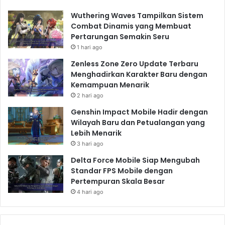
Tidak ada satu
game konsol terbaik 2025
yang
cocok untuk semua orang. Pilihan terbaik
Wuthering Waves Tampilkan Sistem
Combat Dinamis yang Membuat
bergantung pada preferensi, kebutuhan, dan
Pertarungan Semakin Seru
budget masing-masing individu. Pertimbangkan
1 hari ago
dengan cermat faktor-faktor yang telah dijelaskan
Zenless Zone Zero Update Terbaru
di atas sebelum membuat keputusan. Semoga
Menghadirkan Karakter Baru dengan
artikel ini membantu Anda dalam memilih
game
Kemampuan Menarik
konsol terbaik
yang sesuai dengan Anda di tahun
2 hari ago
2025.
Genshin Impact Mobile Hadir dengan
Wilayah Baru dan Petualangan yang
Lebih Menarik
3 hari ago
Delta Force Mobile Siap Mengubah
Standar FPS Mobile dengan
Pertempuran Skala Besar
4 hari ago