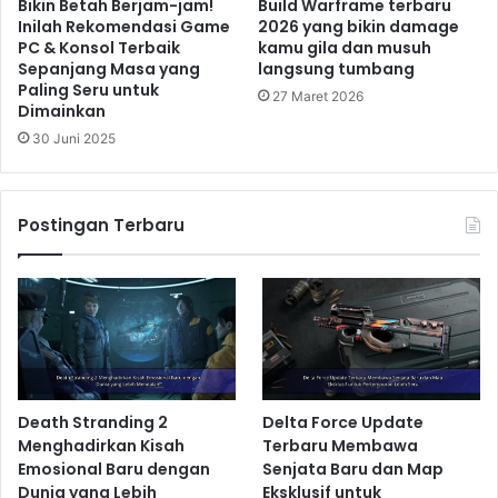
Bikin Betah Berjam-jam!
Build Warframe terbaru
Inilah Rekomendasi Game
2026 yang bikin damage
Doom The Dark Ages Tawarkan
PC & Konsol Terbaik
kamu gila dan musuh
Sensasi FPS Medieval dengan
Sepanjang Masa yang
langsung tumbang
Pertempuran yang Lebih Brutal
Paling Seru untuk
27 Maret 2026
Dimainkan
1 hari ago
30 Juni 2025
Keunggulan PlayStation 6:
Postingan Terbaru
Grafis yang luar biasa.
Pilihan game eksklusif yang beragam dan
berkualitas tinggi.
Performa online yang stabil dan handal.
Ekosistem PlayStation yang sudah mapan.
Kekurangan PlayStation 6
Death Stranding 2
Delta Force Update
(Potensial):
Menghadirkan Kisah
Terbaru Membawa
Emosional Baru dengan
Senjata Baru dan Map
Harga yang mungkin cukup tinggi.
Dunia yang Lebih
Eksklusif untuk