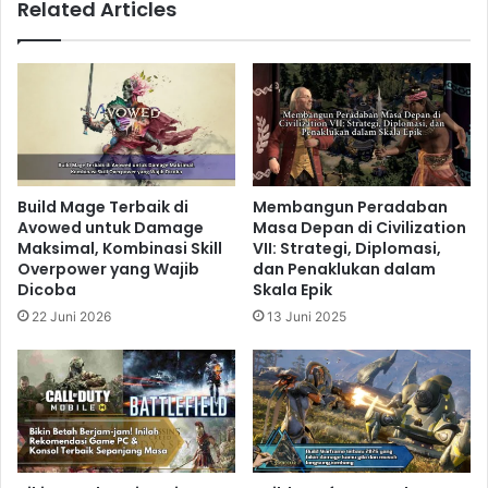
Related Articles
konsol PlayStation 6
diharapkan akan menawarkan
pengalaman bermain yang lebih imersif dan
realistis.
Related Articles
Borderlands 4 Siap Membawa
Build Mage Terbaik di
Membangun Peradaban
Revolusi Loot Shooter dengan
Avowed untuk Damage
Masa Depan di Civilization
Maksimal, Kombinasi Skill
VII: Strategi, Diplomasi,
Dunia Baru dan Gameplay Lebih
Overpower yang Wajib
dan Penaklukan dalam
Dinamis
Dicoba
Skala Epik
8 menit ago
22 Juni 2026
13 Juni 2025
Borderlands 4 Siap Membawa
Revolusi Loot Shooter dengan
Dunia Baru dan Gameplay Lebih
Dinamis
8 menit ago