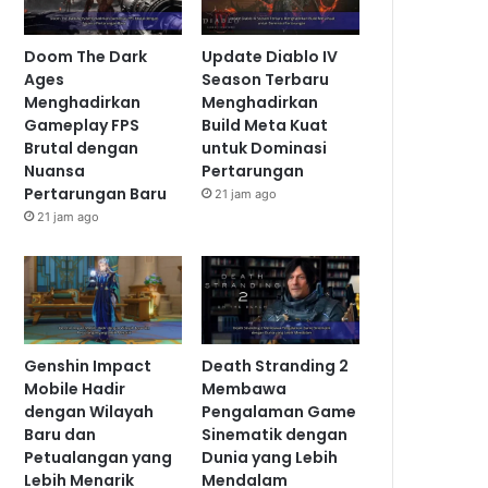
Doom The Dark
Update Diablo IV
Ages
Season Terbaru
Menghadirkan
Menghadirkan
Gameplay FPS
Build Meta Kuat
Brutal dengan
untuk Dominasi
Nuansa
Pertarungan
Pertarungan Baru
21 jam ago
21 jam ago
Genshin Impact
Death Stranding 2
Mobile Hadir
Membawa
dengan Wilayah
Pengalaman Game
Baru dan
Sinematik dengan
Petualangan yang
Dunia yang Lebih
Lebih Menarik
Mendalam