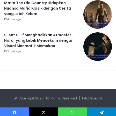
Mafia The Old Country Hidupkan
Nuansa Mafia Klasik dengan Cerita
yang Lebih Kelam
4 hari ago
Silent Hill f Menghadirkan Atmosfer
Horor yang Lebih Mencekam dengan
Visual Sinematik Memukau
5 hari ago
© Copyright 2026, All Rights Reserved | InfoCepat.id