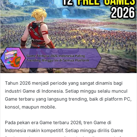
Tahun 2026 menjadi periode yang sangat dinamis bagi
industri Game di Indonesia. Setiap minggu selalu muncul
Game terbaru yang langsung trending, baik di platform PC,
konsol, maupun mobile.
Pada pekan era Game terbaru 2026, tren Game di
Indonesia makin kompetitif. Setiap minggu dirilis Game