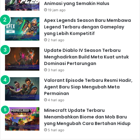
Animasi yang Semakin Halus
19 jam ago
Apex Legends Season Baru Membawa
Legend Terbaru dengan Gameplay
yang Lebih Kompetitif
2 hari ago
Update Diablo IV Season Terbaru
Menghadirkan Build Meta Kuat untuk
Dominasi Pertarungan
3 hari ago
Valorant Episode Terbaru Resmi Hadir,
Agent Baru Siap Mengubah Meta
Permainan
4 hari ago
Minecraft Update Terbaru
Menambahkan Biome dan Mob Baru
yang Mengubah Cara Bertahan Hidup
5 hari ago