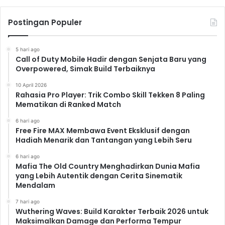
Postingan Populer
5 hari ago
Call of Duty Mobile Hadir dengan Senjata Baru yang
Overpowered, Simak Build Terbaiknya
10 April 2026
Rahasia Pro Player: Trik Combo Skill Tekken 8 Paling
Mematikan di Ranked Match
6 hari ago
Free Fire MAX Membawa Event Eksklusif dengan
Hadiah Menarik dan Tantangan yang Lebih Seru
6 hari ago
Mafia The Old Country Menghadirkan Dunia Mafia
yang Lebih Autentik dengan Cerita Sinematik
Mendalam
7 hari ago
Wuthering Waves: Build Karakter Terbaik 2026 untuk
Maksimalkan Damage dan Performa Tempur