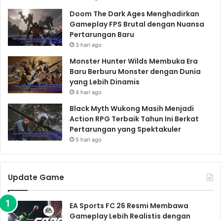
Doom The Dark Ages Menghadirkan
Gameplay FPS Brutal dengan Nuansa
Pertarungan Baru
3 hari ago
Monster Hunter Wilds Membuka Era
Baru Berburu Monster dengan Dunia
yang Lebih Dinamis
4 hari ago
Black Myth Wukong Masih Menjadi
Action RPG Terbaik Tahun Ini Berkat
Pertarungan yang Spektakuler
5 hari ago
Update Game
EA Sports FC 26 Resmi Membawa
Gameplay Lebih Realistis dengan