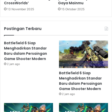
Battlefield 6 Hadir dengan
CrossWorlds’
Gaya Mainmu
Pertempuran Skala Besar dan
13 November 2025
15 Oktober 2025
Pengalaman Shooter yang Lebih
Intens
2 jam ago
Postingan Terbaru
Death Stranding 2 Membawa
Battlefield 6 Siap
Pengalaman Game Sinematik
Menghadirkan Standar
dengan Dunia yang Lebih Mendalam
Baru dalam Persaingan
1 hari ago
Game Shooter Modern
2 jam ago
Battlefield 6 Siap
Strategi Real-Time yang
Menghadirkan Standar
Menantang: "Command &
Baru dalam Persaingan
Game Shooter Modern
Conquer: Legacy"
2 jam ago
Bagi penggemar strategi
real-time
(RTS), "Command &
Conquer: Legacy" adalah pilihan yang tepat.
Game
ini