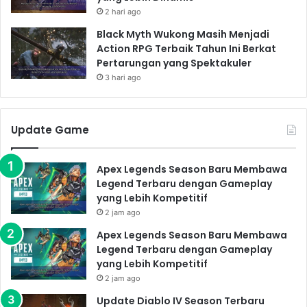
berbahaya, dan selesaikan misteri yang tersembunyi di
2 hari ago
dalam dunia
post-apocalyptic
yang memukau.
Black Myth Wukong Masih Menjadi
Action RPG Terbaik Tahun Ini Berkat
Pertarungan yang Spektakuler
Read Also:
3 hari ago
25 Game PC dan Konsol Paling Ditunggu di
Tahun 2025: Dari Grafis Fantastis hingga
Update Game
Gameplay Gila!
Apex Legends Season Baru Membawa
Legend Terbaru dengan Gameplay
yang Lebih Kompetitif
Action-Adventure dengan Cerita
2 jam ago
Menarik: "Project Chimera"
Apex Legends Season Baru Membawa
Project Chimera
adalah
game
action-adventure
yang
Legend Terbaru dengan Gameplay
yang Lebih Kompetitif
menggabungkan elemen fantasi dan fiksi ilmiah. Cerita
2 jam ago
yang kompleks dan karakter yang memikat akan
Update Diablo IV Season Terbaru
membuat Anda terpaku pada layar. Sistem
combat