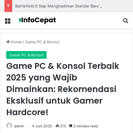
Battlefield 6 Siap Menghadirkan Standar Baru dalam Persaingan Game Shooter Modern
Menu
S
Home
/
Game PC & Konsol
Game PC & Konsol
Game PC & Konsol Terbaik
2025 yang Wajib
Dimainkan: Rekomendasi
Eksklusif untuk Gamer
Hardcore!
admin
4 Juni 2025
215
3 minutes read