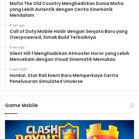
Mafia The Old Country Menghadirkan Dunia Mafia
yang Lebih Autentik dengan Cerita Sinematik
Mendalam
6 hari ago
Call of Duty Mobile Hadir dengan Senjata Baru yang
Overpowered, Simak Build Terbaiknya
6 hari ago
Silent Hill f Menghadirkan Atmosfer Horor yang Lebih
Mencekam dengan Visual Sinematik Memukau
4 Juni 2026
Honkai: Star Rail Event Baru Memperkaya Cerita
Penelusuran Simulated Universe
Game Mobile