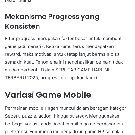
faktor utama.
Mekanisme Progress yang
Konsisten
Fitur progress merupakan faktor besar untuk membuat
game jadi menarik. Ketika kamu terus mendapatkan
reward, maka motivasi untuk tetap lanjut bermain bisa
semakin kuat. Fenomena ini menghasilkan pemain tidak
mudah berhenti. Dalam SEPUTAR GAME HARI INI
TERBARU 2025, progress merupakan kunci.
Variasi Game Mobile
Permainan mobile ringan muncul dalam beragam kategori.
Seperti puzzle, action, hingga strategy. Menggunakan
berbagai variasi, anda dapat memilih game berdasarkan
preferensi. Fenomena ini menjadikan game HP semakin