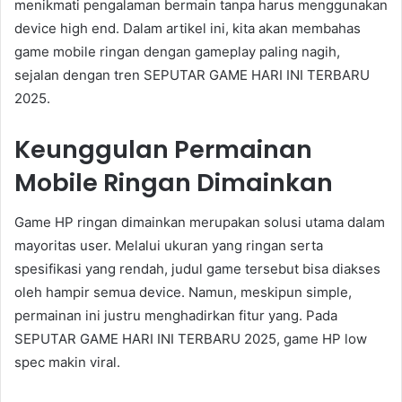
menikmati pengalaman bermain tanpa harus menggunakan
device high end. Dalam artikel ini, kita akan membahas
game mobile ringan dengan gameplay paling nagih,
sejalan dengan tren SEPUTAR GAME HARI INI TERBARU
2025.
Keunggulan Permainan
Mobile Ringan Dimainkan
Game HP ringan dimainkan merupakan solusi utama dalam
mayoritas user. Melalui ukuran yang ringan serta
spesifikasi yang rendah, judul game tersebut bisa diakses
oleh hampir semua device. Namun, meskipun simple,
permainan ini justru menghadirkan fitur yang. Pada
SEPUTAR GAME HARI INI TERBARU 2025, game HP low
spec makin viral.