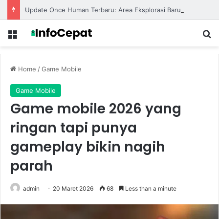
Update Once Human Terbaru: Area Eksplorasi Baru Hadir dengan Dunia Survival yang Lebih Luas
Menu
S
Home
/
Game Mobile
Game Mobile
Game mobile 2026 yang
ringan tapi punya
gameplay bikin nagih
parah
admin
20 Maret 2026
68
Less than a minute