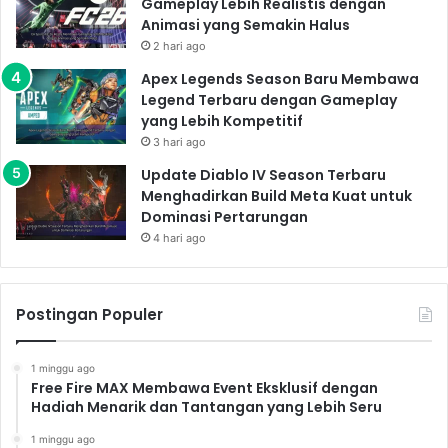
Gameplay Lebih Realistis dengan
Animasi yang Semakin Halus
2 hari ago
Apex Legends Season Baru Membawa
Legend Terbaru dengan Gameplay
yang Lebih Kompetitif
3 hari ago
Update Diablo IV Season Terbaru
Menghadirkan Build Meta Kuat untuk
Dominasi Pertarungan
4 hari ago
Postingan Populer
1 minggu ago
Free Fire MAX Membawa Event Eksklusif dengan
Hadiah Menarik dan Tantangan yang Lebih Seru
1 minggu ago