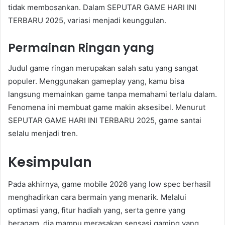
tidak membosankan. Dalam SEPUTAR GAME HARI INI
TERBARU 2025, variasi menjadi keunggulan.
Permainan Ringan yang
Judul game ringan merupakan salah satu yang sangat
populer. Menggunakan gameplay yang, kamu bisa
langsung memainkan game tanpa memahami terlalu dalam.
Fenomena ini membuat game makin aksesibel. Menurut
SEPUTAR GAME HARI INI TERBARU 2025, game santai
selalu menjadi tren.
Kesimpulan
Pada akhirnya, game mobile 2026 yang low spec berhasil
menghadirkan cara bermain yang menarik. Melalui
optimasi yang, fitur hadiah yang, serta genre yang
beragam, dia mampu merasakan sensasi gaming yang.