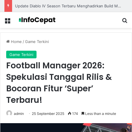
Update Diablo IV Season Terbaru Menghadirkan Build Meta Kuat untuk Dominasi Pertarungan
Menu
S
Home
/
Game Terkini
Game Terkini
Football Manager 2026:
Spekulasi Tanggal Rilis &
Bocoran Fitur ‘Super’
Terbaru!
admin
25 September 2025
174
Less than a minute