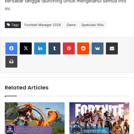
bersabar tanggal launching untuk mengetahui semua info
ini.
Tags
Football Manager 2026
Game
Spekulasi Rilis
LinkedIn
Tumblr
Pinterest
Reddit
VKontakte
Share via Email
Print
Related Articles