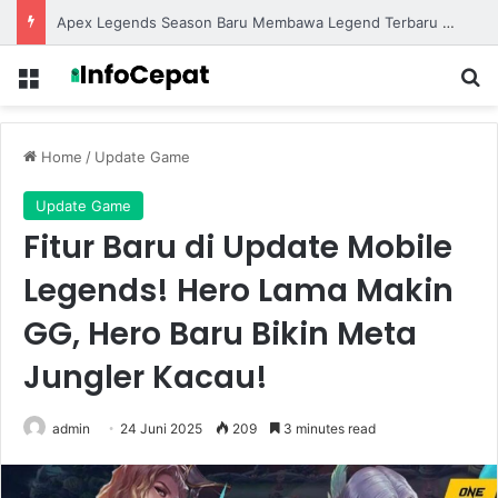
Apex Legends Season Baru Membawa Legend Terbaru dengan Gameplay yang Lebih Kompetitif
Menu
S
Home
/
Update Game
Update Game
Fitur Baru di Update Mobile
Legends! Hero Lama Makin
GG, Hero Baru Bikin Meta
Jungler Kacau!
admin
24 Juni 2025
209
3 minutes read