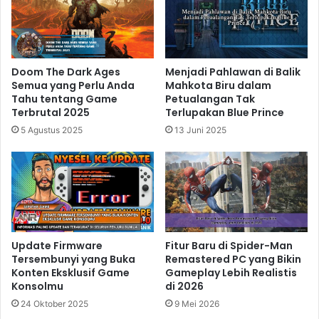
(Beached Things), menawarkan pengalaman bermain
game yang benar-benar tak terlupakan. Sistem
pengiriman barang (
cargo delivery
) yang menjadi inti
gameplaynya, walaupun tampak sederhana,
Doom The Dark Ages
Menjadi Pahlawan di Balik
menawarkan tantangan dan kepuasan tersendiri.
Semua yang Perlu Anda
Mahkota Biru dalam
Tahu tentang Game
Petualangan Tak
Terbrutal 2025
Terlupakan Blue Prince
Related Articles
5 Agustus 2025
13 Juni 2025
Death Stranding 2 Membawa
Pengalaman Game Sinematik
dengan Dunia yang Lebih Mendalam
16 jam ago
Update Firmware
Fitur Baru di Spider-Man
Mafia The Old Country Hidupkan
Tersembunyi yang Buka
Remastered PC yang Bikin
Nuansa Mafia Klasik dengan Cerita
Konten Eksklusif Game
Gameplay Lebih Realistis
yang Lebih Kelam
Konsolmu
di 2026
2 hari ago
24 Oktober 2025
9 Mei 2026