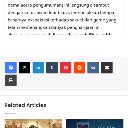
nama acara pengumuman] ini langsung disambut
dengan antusiasme luar biasa, menunjukkan betapa
besarnya ekspektasi terhadap sekuel dari game yang
telah memenangkan banyak penghargaan ini.
Apa yang Membuat Death
Stranding Begitu Unik?
Sebelum membahas lebih dalam tentang
Death
LinkedIn
Tumblr
Pinterest
Reddit
VKontakte
Share via Email
Stranding 2
, kita perlu memahami apa yang membuat
seri pertamanya begitu istimewa.
Death Stranding
,
Print
yang dirilis pada tahun 2019, bukanlah game aksi-
petualangan biasa. Game ini memadukan
elemen
action
,
stealth
, dan
open-world exploration
dengan narasi yang kompleks dan penuh simbolisme.
Related Articles
Dunia pasca-apokaliptik yang digambarkan begitu
detail dan atmosferik, dipenuhi dengan makhluk-
makhluk aneh yang dikenal sebagai Beaches dan BTs