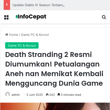
Update Diablo IV Season Terbaru Menghadirkan Build Meta Kuat untuk Dominasi Pertarungan
Menu
S
Home
/
Game PC & Konsol
Game PC & Konsol
Death Stranding 2 Resmi
Diumumkan! Petualangan
Aneh nan Memikat Kembali
Mengguncang Dunia Game
admin
5 Juni 2025
242
3 minutes read