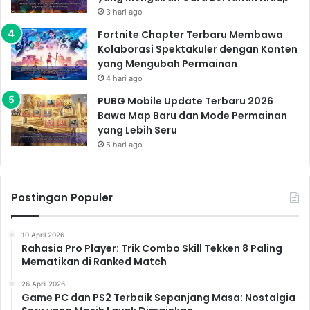
Monster Raksasa yang Lebih Buas!
3 hari ago
GTA 6 Resmi Kembali! Siap Masuk ke Dunia
Fortnite Chapter Terbaru Membawa
Kolaborasi Spektakuler dengan Konten
Kriminal yang Lebih Gila, Brutal, dan Bebas
yang Mengubah Permainan
dari Aturan
4 hari ago
PUBG Mobile Update Terbaru 2026
Bawa Map Baru dan Mode Permainan
Cerita Baru, Misteri Baru
yang Lebih Seru
5 hari ago
Tentu saja, yang paling ditunggu-tunggu adalah cerita
baru yang akan disajikan dalam
Death Stranding 2
.
Trailer yang telah dirilis memberikan sedikit petunjuk
Postingan Populer
tentang plot cerita yang akan dikembangkan, tetapi
masih banyak misteri yang belum terungkap. Apakah
10 April 2026
Sam akan menghadapi ancaman baru? Apakah dia
Rahasia Pro Player: Trik Combo Skill Tekken 8 Paling
akan bertemu dengan karakter-karakter baru?
Mematikan di Ranked Match
Pertanyaan-pertanyaan ini masih menjadi misteri yang
26 April 2026
akan terjawab setelah game ini dirilis.
Game PC dan PS2 Terbaik Sepanjang Masa: Nostalgia