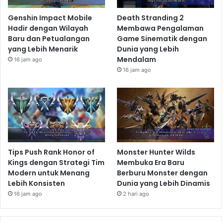
cermat. Ini adalah salah satu aspek yang
Genshin Impact Mobile
Death Stranding 2
membuat
Death Stranding
begitu unik dan berbeda
Hadir dengan Wilayah
Membawa Pengalaman
dari game-game lain di pasaran.
Baru dan Petualangan
Game Sinematik dengan
Cerita yang Memikat dan Penuh
yang Lebih Menarik
Dunia yang Lebih
Mendalam
16 jam ago
Misteri
16 jam ago
Death Stranding
juga dikenal dengan ceritanya yang
kompleks dan penuh misteri. Hideo Kojima, yang
dikenal dengan gaya berceritanya yang unik dan
penuh metafora, membuat cerita yang penuh dengan
simbolisme dan interpretasi yang beragam. Pemain
diajak untuk memecahkan teka-teki, mengungkap
Tips Push Rank Honor of
Monster Hunter Wilds
rahasia, dan memahami dunia yang penuh dengan
Kings dengan Strategi Tim
Membuka Era Baru
keganjilan di dalamnya. Hal ini membuat
Death
Modern untuk Menang
Berburu Monster dengan
Lebih Konsisten
Dunia yang Lebih Dinamis
Stranding
bukan hanya sekedar game, tetapi juga
16 jam ago
2 hari ago
sebuah pengalaman yang merangsang pikiran dan
imajinasi.