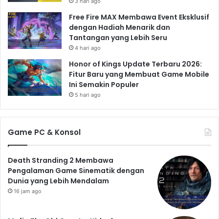
Kesimpulan: Era Baru
3 hari ago
Free Fire MAX Membawa Event Eksklusif
Petualangan Aneh nan
dengan Hadiah Menarik dan
Tantangan yang Lebih Seru
Memikat
4 hari ago
Pengumuman
Death Stranding 2
menandai dimulainya
Honor of Kings Update Terbaru 2026:
era baru dalam petualangan aneh nan memikat yang
Fitur Baru yang Membuat Game Mobile
diciptakan oleh Hideo Kojima. Dengan peningkatan
Ini Semakin Populer
grafis, mekanisme gameplay yang lebih canggih, dan
5 hari ago
cerita yang menjanjikan,
Death Stranding 2
berpotensi
menjadi salah satu game terbaik tahun ini, bahkan
Game PC & Konsol
sepanjang masa. Kita hanya perlu menunggu dengan
sabar untuk melihat apa yang akan ditawarkan oleh
game ini dan merasakan sendiri pengalaman bermain
Death Stranding 2 Membawa
Pengalaman Game Sinematik dengan
game yang unik dan tak terlupakan.
Dunia yang Lebih Mendalam
16 jam ago