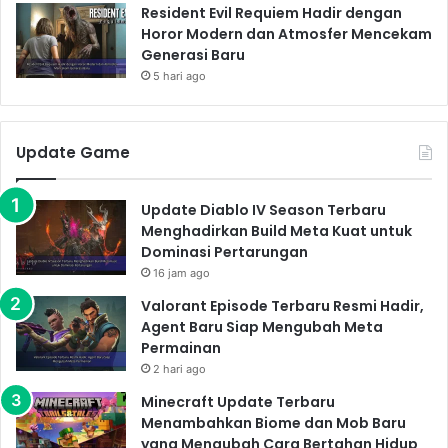
Dengan teknologi game yang semakin maju,
Death
Resident Evil Requiem Hadir dengan
Stranding 2
diprediksi akan memiliki grafis yang jauh
Horor Modern dan Atmosfer Mencekam
Generasi Baru
lebih memukau dibandingkan pendahulunya. Detail
5 hari ago
lingkungan, karakter, dan efek visual lainnya
kemungkinan akan ditingkatkan secara signifikan.
Selain itu, kita juga dapat berharap akan ada
Update Game
peningkatan pada sistem gameplay, dengan
penambahan fitur-fitur baru yang akan membuat
Update Diablo IV Season Terbaru
pengalaman bermain game lebih menarik dan
Menghadirkan Build Meta Kuat untuk
menantang. Mungkin akan ada senjata baru,
Dominasi Pertarungan
kemampuan baru bagi Sam, dan bahkan mungkin area
16 jam ago
yang lebih luas untuk dijelajahi.
Valorant Episode Terbaru Resmi Hadir,
Agent Baru Siap Mengubah Meta
Permainan
Read Also:
2 hari ago
Minecraft Update Terbaru
Monster Hunter Wilds Segera Hadir: Siapkan
Menambahkan Biome dan Mob Baru
Senjata dan Nyali untuk Bertarung Lawan
yang Mengubah Cara Bertahan Hidup