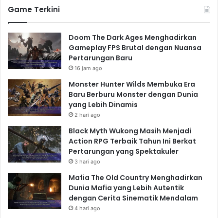
Death Stranding 2: Apa
Game Terkini
yang Bisa Kita Harapkan?
Dengan pengumuman resmi
Death Stranding 2
, para
Doom The Dark Ages Menghadirkan
Gameplay FPS Brutal dengan Nuansa
penggemar tentu penasaran dengan apa yang akan
Pertarungan Baru
ditawarkan oleh sekuel ini. Meskipun detailnya masih
16 jam ago
terbatas, trailer yang telah dirilis memberikan sedikit
Monster Hunter Wilds Membuka Era
gambaran tentang apa yang dapat kita harapkan.
Baru Berburu Monster dengan Dunia
Berdasarkan trailer tersebut, tampaknya
Death
yang Lebih Dinamis
Stranding 2
akan melanjutkan petualangan Sam Porter
2 hari ago
Bridges (diperankan oleh Norman Reedus) dalam
Black Myth Wukong Masih Menjadi
dunia yang semakin kompleks dan penuh ancaman.
Action RPG Terbaik Tahun Ini Berkat
Kita dapat berharap akan ada peningkatan grafis,
Pertarungan yang Spektakuler
3 hari ago
mekanisme gameplay yang lebih canggih, dan tentu
saja, cerita yang lebih memikat dan penuh misteri.
Mafia The Old Country Menghadirkan
Peningkatan Grafis dan
Dunia Mafia yang Lebih Autentik
dengan Cerita Sinematik Mendalam
Gameplay
4 hari ago