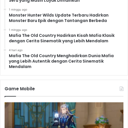
Seru yang Masih Layak Dimainkan
Kembalinya Pemain Lama dan
Wajah-wajah Baru
1 minggu ago
Monster Hunter Wilds Update Terbaru Hadirkan
Meskipun belum ada konfirmasi resmi, diharapkan
Monster Baru Epik dengan Tantangan Berbeda
bahwa beberapa karakter ikonik dari
Death Stranding
1 minggu ago
akan kembali hadir dalam sekuelnya. Kehadiran
Mafia The Old Country Hadirkan Kisah Mafia Klasik
dengan Cerita Sinematik yang Lebih Mendalam
Norman Reedus sebagai Sam Porter Bridges sudah
dipastikan, dan mungkin kita akan melihat kembali Léa
4 hari ago
Mafia The Old Country Menghadirkan Dunia Mafia
Seydoux, Guillermo del Toro, dan Troy Baker. Selain itu,
yang Lebih Autentik dengan Cerita Sinematik
kemungkinan besar akan ada wajah-wajah baru yang
Mendalam
akan bergabung dalam petualangan ini, menambah
kekayaan dan kompleksitas cerita.
Antisipasi dan Ekspektasi
Game Mobile
Tinggi
Pengumuman
Death Stranding 2
telah memicu
antusiasme yang luar biasa di kalangan para gamer.
Game ini telah menjadi salah satu game yang paling