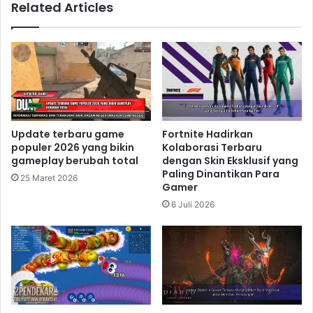
Related Articles
Related Articles
Delta Force Update Terbaru
Membawa Senjata Baru dan Map
Eksklusif untuk Pertempuran Lebih
Seru
Update terbaru game
Fortnite Hadirkan
2 jam ago
populer 2026 yang bikin
Kolaborasi Terbaru
gameplay berubah total
dengan Skin Eksklusif yang
EA Sports FC 26 Resmi Membawa
Paling Dinantikan Para
25 Maret 2026
Gamer
Gameplay Lebih Realistis dengan
Animasi yang Semakin Halus
6 Juli 2026
1 hari ago
Apex Legends Season Baru
Membawa Legend Terbaru dengan
Gameplay yang Lebih Kompetitif
2 hari ago