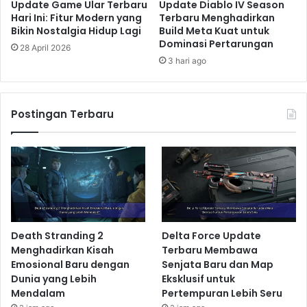
Update Game Ular Terbaru
Update Diablo IV Season
Hari Ini: Fitur Modern yang
Terbaru Menghadirkan
Bikin Nostalgia Hidup Lagi
Build Meta Kuat untuk
Dominasi Pertarungan
Cyberpunk 2077: Phantom
28 April 2026
3 hari ago
Liberty
Update
besar untuk
Cyberpunk 2077
, "Phantom Liberty,"
menghadirkan pengalaman
gameplay
yang lebih
Postingan Terbaru
dalam dan grafis yang lebih disempurnakan. Dengan
teknologi ray tracing yang canggih, dunia Night City
terasa lebih hidup dan detail dari sebelumnya.
Eksplorasi lingkungan yang lebih luas dan misi-misi
baru menjanjikan petualangan yang tak terlupakan
bagi para penggemar
Cyberpunk
.
Star Citizen: Alpha 4.0
Death Stranding 2
Delta Force Update
Menghadirkan Kisah
Terbaru Membawa
Star Citizen
terus berkembang, dan
update
Alpha 4.0
Emosional Baru dengan
Senjata Baru dan Map
menjanjikan peningkatan grafis yang signifikan.
Dunia yang Lebih
Eksklusif untuk
Dengan teknologi rendering terbaru, ruang angkasa
Mendalam
Pertempuran Lebih Seru