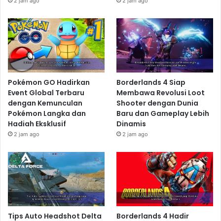
terasa lebih luas dan realistis. Pertempuran antariksa
2 jam ago
2 jam ago
yang epik dengan detail pesawat luar angkasa yang
luar biasa akan membuat Anda terpukau.
Game PC dengan Cerita
yang Super Gila dan
Menarik
Pokémon GO Hadirkan
Borderlands 4 Siap
Event Global Terbaru
Membawa Revolusi Loot
Bukan hanya grafis, cerita juga menjadi daya tarik
dengan Kemunculan
Shooter dengan Dunia
utama sebuah
game
. Tahun 2025 menghadirkan
Pokémon Langka dan
Baru dan Gameplay Lebih
beberapa judul
game
dengan cerita yang super gila,
Hadiah Eksklusif
Dinamis
penuh intrik, dan pastinya akan membuat Anda
2 jam ago
2 jam ago
penasaran hingga akhir.
Baldur's Gate 3: Expansion Pack
Baldur's Gate 3
, yang telah sukses besar, akan
mendapatkan
expansion pack
yang menghadirkan
cerita baru yang lebih luas dan kompleks. Dengan
sistem
role-playing
yang mendalam, Anda akan
Tips Auto Headshot Delta
Borderlands 4 Hadir