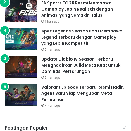
Tips Memilih Game PC
EA Sports FC 26 Resmi Membawa
Gameplay Lebih Realistis dengan
Terbaru 2025
Animasi yang Semakin Halus
1 hari ago
Dengan begitu banyak pilihan
game
PC terbaru 2025,
Apex Legends Season Baru Membawa
memilih
game
yang tepat bisa jadi membingungkan.
Legend Terbaru dengan Gameplay
Berikut beberapa tips yang dapat membantu Anda:
yang Lebih Kompetitif
Pertimbangkan spesifikasi PC Anda:
Pastikan PC
2 hari ago
Anda memenuhi spesifikasi minimum yang disarankan
Update Diablo IV Season Terbaru
sebelum membeli
game
.
Menghadirkan Build Meta Kuat untuk
Baca review dan gameplay:
Lihat review
Dominasi Pertarungan
dan
gameplay
dari para
gamer
lain untuk mengetahui
3 hari ago
lebih banyak tentang
game
tersebut.
Valorant Episode Terbaru Resmi Hadir,
Tentukan genre favorit Anda:
Pilih
game
yang sesuai
Agent Baru Siap Mengubah Meta
Permainan
dengan genre favorit Anda, baik itu
4 hari ago
RPG,
action
,
strategy
, atau lainnya.
Perhatikan harga dan diskon:
Manfaatkan promo
dan diskon untuk mendapatkan
game
dengan harga
Postingan Populer
yang lebih terjangkau.