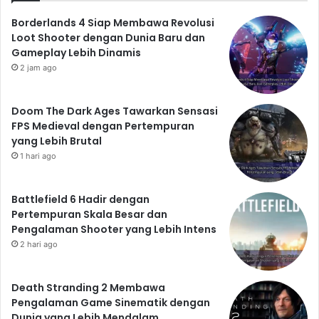
Borderlands 4 Siap Membawa Revolusi
Loot Shooter dengan Dunia Baru dan
Gameplay Lebih Dinamis
2 jam ago
Doom The Dark Ages Tawarkan Sensasi
FPS Medieval dengan Pertempuran
yang Lebih Brutal
1 hari ago
Battlefield 6 Hadir dengan
Pertempuran Skala Besar dan
Pengalaman Shooter yang Lebih Intens
2 hari ago
Death Stranding 2 Membawa
Pengalaman Game Sinematik dengan
Dunia yang Lebih Mendalam