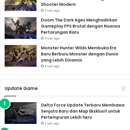
game PC terbaru 2025
yang menawarkan pengalaman
Shooter Modern
2 hari ago
bermain yang unik dan inovatif.
Hogwarts Legacy: The Quidditch
Doom The Dark Ages Menghadirkan
Gameplay FPS Brutal dengan Nuansa
Update
Pertarungan Baru
Hogwarts Legacy
mendapatkan
update
besar yang
3 hari ago
menghadirkan
gameplay
Quidditch yang dinantikan
Monster Hunter Wilds Membuka Era
para penggemar. Rasakan sensasi terbang di atas
Baru Berburu Monster dengan Dunia
yang Lebih Dinamis
lapangan Quidditch dan bersaing dengan para pemain
4 hari ago
lain dalam pertandingan yang menegangkan.
Elden Ring: Shadow of the
Erdtree
Update Game
Expansion pack
untuk
Elden Ring
, "Shadow of the
Erdtree," akan menghadirkan area baru, musuh-musuh
Delta Force Update Terbaru Membawa
baru, dan
gameplay
yang lebih menantang. Dengan
Senjata Baru dan Map Eksklusif untuk
tingkat kesulitan yang tinggi,
game
ini akan menguji
Pertempuran Lebih Seru
2 jam ago
kemampuan dan kesabaran Anda.