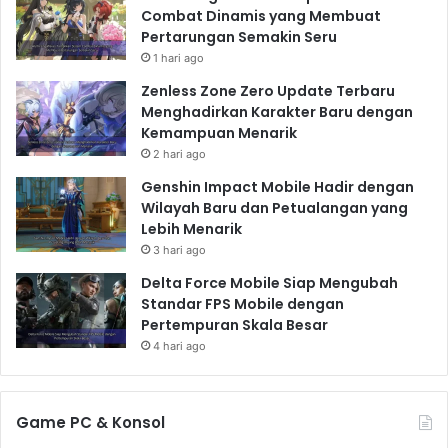
Combat Dinamis yang Membuat
Pertarungan Semakin Seru
1 hari ago
Zenless Zone Zero Update Terbaru
Menghadirkan Karakter Baru dengan
Kemampuan Menarik
2 hari ago
Genshin Impact Mobile Hadir dengan
Wilayah Baru dan Petualangan yang
Lebih Menarik
3 hari ago
Delta Force Mobile Siap Mengubah
Standar FPS Mobile dengan
Pertempuran Skala Besar
4 hari ago
Game PC & Konsol