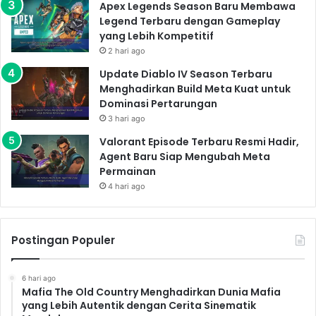
Apex Legends Season Baru Membawa
Legend Terbaru dengan Gameplay
yang Lebih Kompetitif
2 hari ago
Update Diablo IV Season Terbaru
Menghadirkan Build Meta Kuat untuk
Dominasi Pertarungan
3 hari ago
Valorant Episode Terbaru Resmi Hadir,
Agent Baru Siap Mengubah Meta
Permainan
4 hari ago
Postingan Populer
6 hari ago
Mafia The Old Country Menghadirkan Dunia Mafia
yang Lebih Autentik dengan Cerita Sinematik