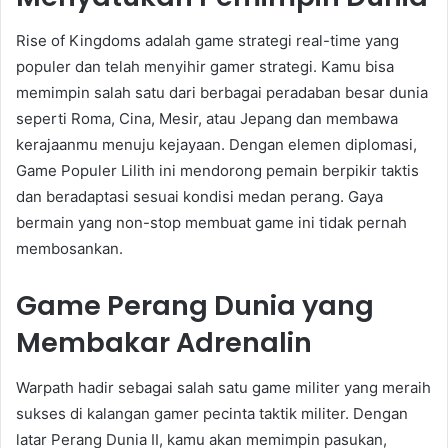
Rise of Kingdoms adalah game strategi real-time yang
populer dan telah menyihir gamer strategi. Kamu bisa
memimpin salah satu dari berbagai peradaban besar dunia
seperti Roma, Cina, Mesir, atau Jepang dan membawa
kerajaanmu menuju kejayaan. Dengan elemen diplomasi,
Game Populer Lilith ini mendorong pemain berpikir taktis
dan beradaptasi sesuai kondisi medan perang. Gaya
bermain yang non-stop membuat game ini tidak pernah
membosankan.
Game Perang Dunia yang
Membakar Adrenalin
Warpath hadir sebagai salah satu game militer yang meraih
sukses di kalangan gamer pecinta taktik militer. Dengan
latar Perang Dunia II, kamu akan memimpin pasukan,