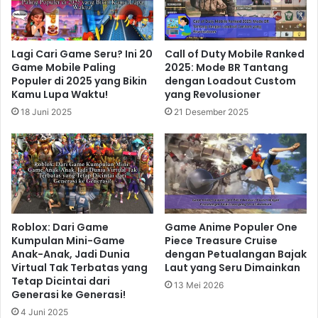
Lagi Cari Game Seru? Ini 20
Call of Duty Mobile Ranked
Game Mobile Paling
2025: Mode BR Tantang
Populer di 2025 yang Bikin
dengan Loadout Custom
Kamu Lupa Waktu!
yang Revolusioner
18 Juni 2025
21 Desember 2025
Roblox: Dari Game
Game Anime Populer One
Kumpulan Mini-Game
Piece Treasure Cruise
Anak-Anak, Jadi Dunia
dengan Petualangan Bajak
Virtual Tak Terbatas yang
Laut yang Seru Dimainkan
Tetap Dicintai dari
13 Mei 2026
Generasi ke Generasi!
4 Juni 2025