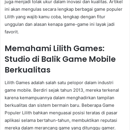
juga menjadi tolak ukur dalam inovasi dan kualitas. Artikel
ini akan mengulas secara lengkap berbagai game populer
Lilith yang wajib kamu coba, lengkap dengan fitur
unggulan dan alasan kenapa game-game ini layak jadi
favorit.
Memahami Lilith Games:
Studio di Balik Game Mobile
Berkualitas
Lilith Games adalah salah satu pelopor dalam industri
game mobile. Berdiri sejak tahun 2013, mereka terkenal
karena kemampuannya dalam menghadirkan tampilan
berkualitas dan sistem bermain baru. Beberapa Game
Populer Lilith bahkan menguasai posisi teratas di pasar
aplikasi selama bertahun-tahun, membuktikan reputasi
mereka dalam merancang game yang ditunggu gamer.