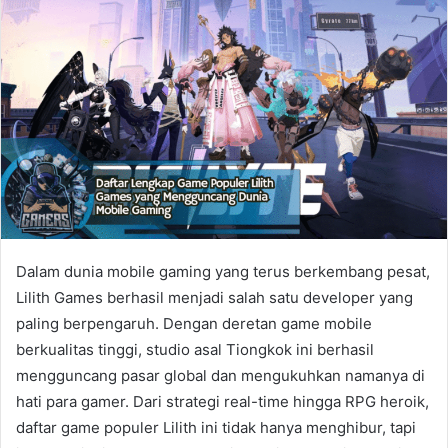
Dalam dunia mobile gaming yang terus berkembang pesat,
Lilith Games berhasil menjadi salah satu developer yang
paling berpengaruh. Dengan deretan game mobile
berkualitas tinggi, studio asal Tiongkok ini berhasil
mengguncang pasar global dan mengukuhkan namanya di
hati para gamer. Dari strategi real-time hingga RPG heroik,
daftar game populer Lilith ini tidak hanya menghibur, tapi