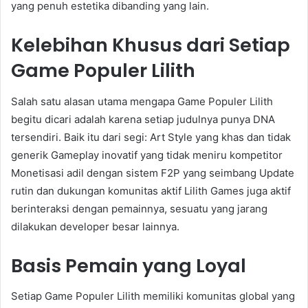
yang penuh estetika dibanding yang lain.
Kelebihan Khusus dari Setiap
Game Populer Lilith
Salah satu alasan utama mengapa Game Populer Lilith
begitu dicari adalah karena setiap judulnya punya DNA
tersendiri. Baik itu dari segi: Art Style yang khas dan tidak
generik Gameplay inovatif yang tidak meniru kompetitor
Monetisasi adil dengan sistem F2P yang seimbang Update
rutin dan dukungan komunitas aktif Lilith Games juga aktif
berinteraksi dengan pemainnya, sesuatu yang jarang
dilakukan developer besar lainnya.
Basis Pemain yang Loyal
Setiap Game Populer Lilith memiliki komunitas global yang