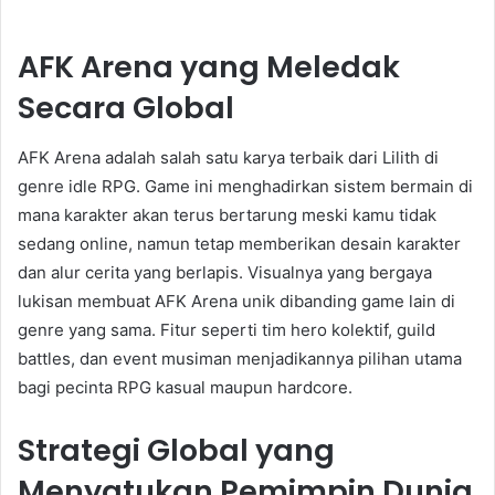
AFK Arena yang Meledak
Secara Global
AFK Arena adalah salah satu karya terbaik dari Lilith di
genre idle RPG. Game ini menghadirkan sistem bermain di
mana karakter akan terus bertarung meski kamu tidak
sedang online, namun tetap memberikan desain karakter
dan alur cerita yang berlapis. Visualnya yang bergaya
lukisan membuat AFK Arena unik dibanding game lain di
genre yang sama. Fitur seperti tim hero kolektif, guild
battles, dan event musiman menjadikannya pilihan utama
bagi pecinta RPG kasual maupun hardcore.
Strategi Global yang
Menyatukan Pemimpin Dunia