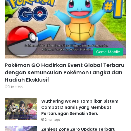
Game Mobile
Pokémon GO Hadirkan Event Global Terbaru
dengan Kemunculan Pokémon Langka dan
Hadiah Eksklusif
5 jam ago
Wuthering Waves Tampilkan Sistem
Combat Dinamis yang Membuat
Pertarungan Semakin Seru
2 hari ago
Zenless Zone Zero Update Terbaru