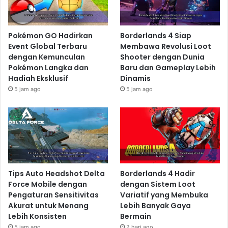
Pokémon GO Hadirkan
Borderlands 4 Siap
Event Global Terbaru
Membawa Revolusi Loot
dengan Kemunculan
Shooter dengan Dunia
Pokémon Langka dan
Baru dan Gameplay Lebih
Hadiah Eksklusif
Dinamis
5 jam ago
5 jam ago
Tips Auto Headshot Delta
Borderlands 4 Hadir
Force Mobile dengan
dengan Sistem Loot
Pengaturan Sensitivitas
Variatif yang Membuka
Akurat untuk Menang
Lebih Banyak Gaya
Lebih Konsisten
Bermain
5 jam ago
2 hari ago