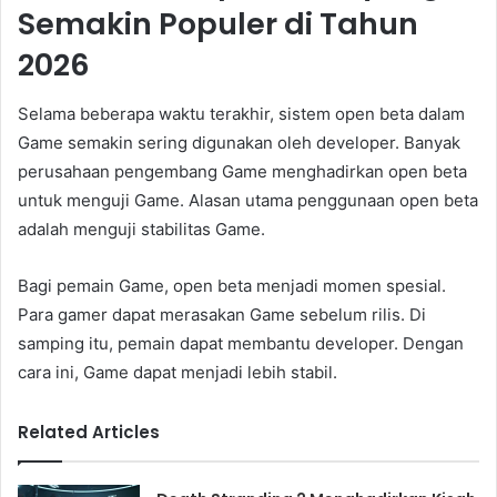
Semakin Populer di Tahun
2026
Selama beberapa waktu terakhir, sistem open beta dalam
Game semakin sering digunakan oleh developer. Banyak
perusahaan pengembang Game menghadirkan open beta
untuk menguji Game. Alasan utama penggunaan open beta
adalah menguji stabilitas Game.
Bagi pemain Game, open beta menjadi momen spesial.
Para gamer dapat merasakan Game sebelum rilis. Di
samping itu, pemain dapat membantu developer. Dengan
cara ini, Game dapat menjadi lebih stabil.
Related Articles