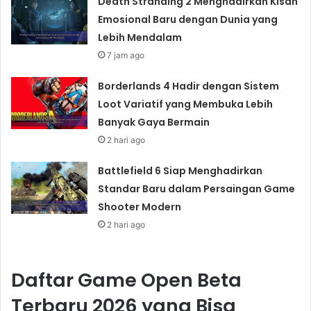
Death Stranding 2 Menghadirkan Kisah
Emosional Baru dengan Dunia yang
Lebih Mendalam
7 jam ago
Borderlands 4 Hadir dengan Sistem
Loot Variatif yang Membuka Lebih
Banyak Gaya Bermain
2 hari ago
Battlefield 6 Siap Menghadirkan
Standar Baru dalam Persaingan Game
Shooter Modern
2 hari ago
Daftar Game Open Beta
Terbaru 2026 yang Bisa