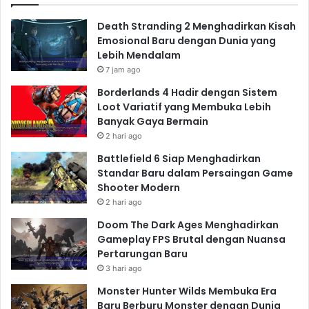
Death Stranding 2 Menghadirkan Kisah
Emosional Baru dengan Dunia yang
Lebih Mendalam
7 jam ago
Borderlands 4 Hadir dengan Sistem
Loot Variatif yang Membuka Lebih
Banyak Gaya Bermain
2 hari ago
Battlefield 6 Siap Menghadirkan
Standar Baru dalam Persaingan Game
Shooter Modern
2 hari ago
Doom The Dark Ages Menghadirkan
Gameplay FPS Brutal dengan Nuansa
Pertarungan Baru
3 hari ago
Monster Hunter Wilds Membuka Era
Baru Berburu Monster dengan Dunia