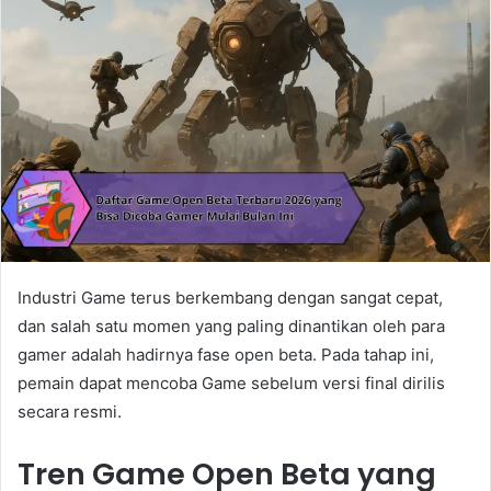
Industri Game terus berkembang dengan sangat cepat,
dan salah satu momen yang paling dinantikan oleh para
gamer adalah hadirnya fase open beta. Pada tahap ini,
pemain dapat mencoba Game sebelum versi final dirilis
secara resmi.
Tren Game Open Beta yang