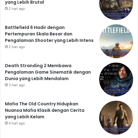
yang Lebih Brutal
2 hari ago
Battlefield 6 Hadir dengan
Pertempuran Skala Besar dan
Pengalaman Shooter yang Lebih Intens
2 hari ago
Death Stranding 2 Membawa
Pengalaman Game Sinematik dengan
Dunia yang Lebih Mendalam
3 hari ago
Mafia The Old Country Hidupkan
Nuansa Mafia Klasik dengan Cerita
yang Lebih Kelam
4 hari ago