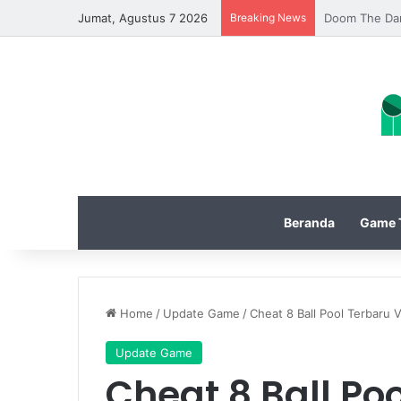
Jumat, Agustus 7 2026
Breaking News
Update Diabl
Beranda
Game T
Home
/
Update Game
/
Cheat 8 Ball Pool Terbaru V
Update Game
Cheat 8 Ball Po