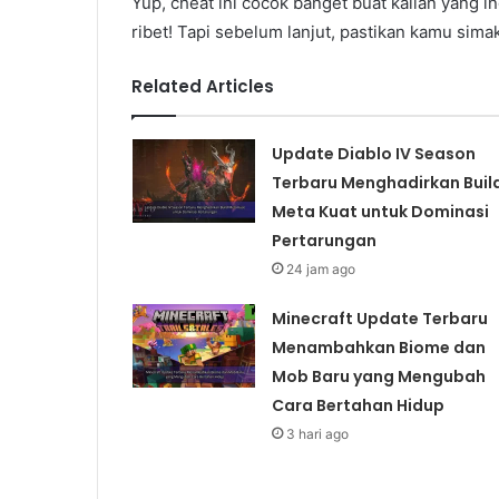
Yup, cheat ini cocok banget buat kalian yang i
ribet! Tapi sebelum lanjut, pastikan kamu simak
Related Articles
Update Diablo IV Season
Terbaru Menghadirkan Buil
Meta Kuat untuk Dominasi
Pertarungan
24 jam ago
Minecraft Update Terbaru
Menambahkan Biome dan
Mob Baru yang Mengubah
Cara Bertahan Hidup
3 hari ago