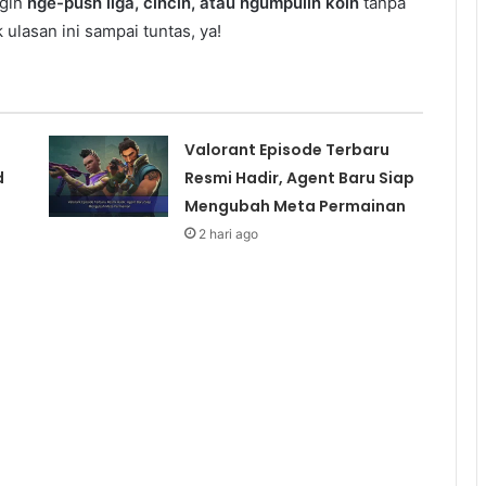
ngin
nge-push liga, cincin, atau ngumpulin koin
tanpa
 ulasan ini sampai tuntas, ya!
Valorant Episode Terbaru
d
Resmi Hadir, Agent Baru Siap
Mengubah Meta Permainan
2 hari ago