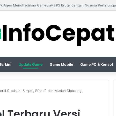
o IV Season Terbaru Menghadirkan Build Meta Kuat untuk Dominasi Per
erkini
Update Game
Game Mobile
Game PC & Konsol
ersi Gratisan! Simpel, Efektif, dan Mudah Dipasang!
ol Terbaru Versi