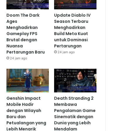
Doom The Dark
Update Diablo IV
Ages
Season Terbaru
Menghadirkan
Menghadirkan
Gameplay FPS
Build Meta Kuat
Brutal dengan
untuk Dominasi
Nuansa
Pertarungan
Pertarungan Baru
24 jam ago
24 jam ago
Genshin Impact
Death Stranding 2
Mobile Hadir
Membawa
dengan Wilayah
Pengalaman Game
Baru dan
Sinematik dengan
Petualangan yang
Dunia yang Lebih
Lebih Menarik
Mendalam