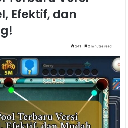
, Efektif, dan
g!
241
2 minutes read