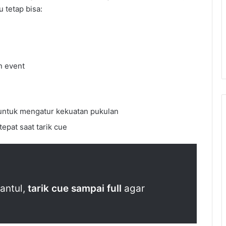
u tetap bisa:
n event
y untuk mengatur kekuatan pukulan
tepat saat tarik cue
antul,
tarik cue sampai full
agar