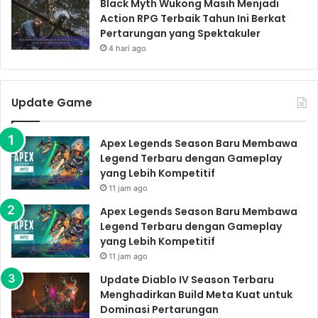
Black Myth Wukong Masih Menjadi
akan membantu Anda dalam mengambil keputusan
Action RPG Terbaik Tahun Ini Berkat
yang tepat dan mengantisipasi pergerakan lawan.
Pertarungan yang Spektakuler
Mempelajari Mekanisme Game
4 hari ago
Pahami mekanisme inti game yang Anda mainkan.
Pelajari bagaimana sistem
damage
,
healing
,
Update Game
dan
defense
bekerja. Ketahui kemampuan khusus
setiap karakter dan bagaimana cara
mengoptimalkannya. Semakin dalam pemahaman
Apex Legends Season Baru Membawa
Legend Terbaru dengan Gameplay
Anda, semakin efektif strategi yang dapat Anda
yang Lebih Kompetitif
terapkan.
11 jam ago
Analisis dan Adaptasi
Apex Legends Season Baru Membawa
Analisis gaya bermain lawan Anda. Amati pola
Legend Terbaru dengan Gameplay
pergerakan, strategi yang mereka gunakan, dan
yang Lebih Kompetitif
kelemahan mereka. Adaptasi strategi Anda
11 jam ago
berdasarkan analisis tersebut. Fleksibelitas dan
Update Diablo IV Season Terbaru
kemampuan beradaptasi merupakan kunci
Menghadirkan Build Meta Kuat untuk
Dominasi Pertarungan
keberhasilan dalam game kompetitif.