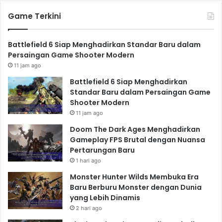
kebutuhan spesifik setiap game.
Game Terkini
Menguasai Strategi In-
Game: Taktik dan Teknik
Battlefield 6 Siap Menghadirkan Standar Baru dalam
Persaingan Game Shooter Modern
Pemenang
11 jam ago
Setelah mengoptimalkan pengaturan sensitivitas,
Battlefield 6 Siap Menghadirkan
Standar Baru dalam Persaingan Game
langkah selanjutnya adalah menguasai strategi
in-
Shooter Modern
game
. Pemahaman yang mendalam tentang
11 jam ago
mekanisme game, peta, dan kemampuan karakter
Doom The Dark Ages Menghadirkan
akan sangat membantu Anda memenangkan
Gameplay FPS Brutal dengan Nuansa
pertandingan.
Pertarungan Baru
Pemahaman Peta dan
1 hari ago
Lingkungan
Monster Hunter Wilds Membuka Era
Baru Berburu Monster dengan Dunia
Kenali setiap sudut dan celah di peta. Ketahui posisi
yang Lebih Dinamis
titik strategis, jalur pergerakan yang efektif, dan
2 hari ago
lokasi
power-up
atau
item
penting. Pemahaman peta