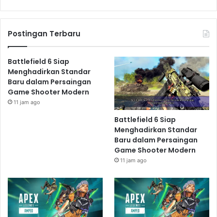
Menentukan Sensitivitas yang
Postingan Terbaru
Ideal
Tidak ada pengaturan sensitivitas yang “universal”
Battlefield 6 Siap
karena setiap game dan setiap pemain memiliki
Menghadirkan Standar
preferensi yang berbeda. Cobalah berbagai
Baru dalam Persaingan
Game Shooter Modern
pengaturan, mulai dari yang rendah hingga tinggi, dan
11 jam ago
perhatikan bagaimana karakter Anda bergerak.
Lakukan eksperimen dalam mode latihan atau
practice
Battlefield 6 Siap
Menghadirkan Standar
mode
sebelum terjun ke pertandingan sesungguhnya.
Baru dalam Persaingan
Catat pengaturan mana yang membuat Anda merasa
Game Shooter Modern
paling nyaman dan akurat dalam membidik target atau
11 jam ago
mengontrol gerakan.
Pengaruh DPI Mouse dan In-
Game Sensitivity
Perlu diingat bahwa sensitivitas
in-game
berinteraksi