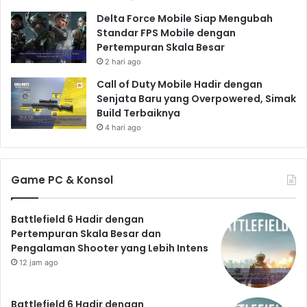
memberikan wawasan berharga tentang strategi dan
Delta Force Mobile Siap Mengubah
teknik bermain tingkat tinggi. Amati bagaimana
Standar FPS Mobile dengan
pemain profesional bermain, strategi yang mereka
Pertempuran Skala Besar
gunakan, dan bagaimana mereka mengatasi situasi
2 hari ago
sulit. Belajar dari yang terbaik akan sangat membantu
Call of Duty Mobile Hadir dengan
perkembangan Anda.
Senjata Baru yang Overpowered, Simak
Perlengkapan yang
Build Terbaiknya
4 hari ago
Mendukung Performa
Perlengkapan yang memadai juga berperan penting
Game PC & Konsol
dalam menunjang performa game Anda.
Meskipun
skill
adalah faktor utama, perlengkapan
yang baik dapat membantu Anda memaksimalkan
Battlefield 6 Hadir dengan
Pertempuran Skala Besar dan
potensi Anda.
Pengalaman Shooter yang Lebih Intens
Komputer/Konsol yang Handal
12 jam ago
Pastikan komputer atau konsol Anda memiliki
spesifikasi yang cukup untuk menjalankan game yang
Battlefield 6 Hadir dengan