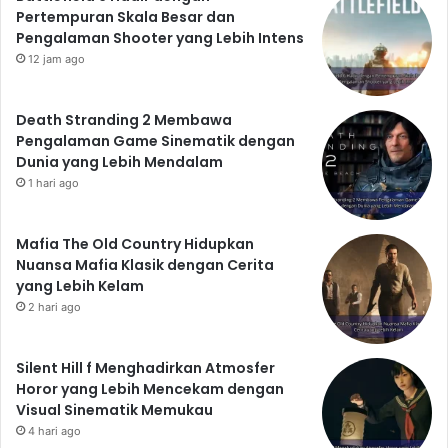
Anda mainkan dengan lancar.
Lag
dan
frame rate
yang
Pertempuran Skala Besar dan
rendah akan sangat menghambat performa Anda.
Pengalaman Shooter yang Lebih Intens
Mouse dan Keyboard/Controller
12 jam ago
yang Ergonomis
Death Stranding 2 Membawa
Gunakan mouse dan keyboard atau controller yang
Pengalaman Game Sinematik dengan
nyaman dan ergonomis untuk mencegah kelelahan
Dunia yang Lebih Mendalam
dan cedera. Pilih perlengkapan yang sesuai dengan
1 hari ago
gaya bermain Anda.
Headset Berkualitas
Mafia The Old Country Hidupkan
Headset yang berkualitas akan meningkatkan
Nuansa Mafia Klasik dengan Cerita
pengalaman bermain Anda, terutama dalam game
yang Lebih Kelam
2 hari ago
multiplayer. Headset yang baik akan memberikan
suara yang jernih dan akurat, sehingga Anda dapat
mendengar suara langkah kaki lawan atau komunikasi
Silent Hill f Menghadirkan Atmosfer
tim dengan jelas.
Horor yang Lebih Mencekam dengan
Visual Sinematik Memukau
Kesimpulan: Menuju Puncak
4 hari ago