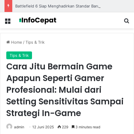
Battlefield 6 Siap Menghadirkan Standar Baru dalam Persaingan Game Shooter Modern
Menu
S
Home
/
Tips & Trik
Tips & Trik
Cara Jitu Bermain Game
Apapun Seperti Gamer
Profesional: Mulai dari
Setting Sensitivitas Sampai
Strategi In-Game
admin
12 Juni 2025
229
3 minutes read