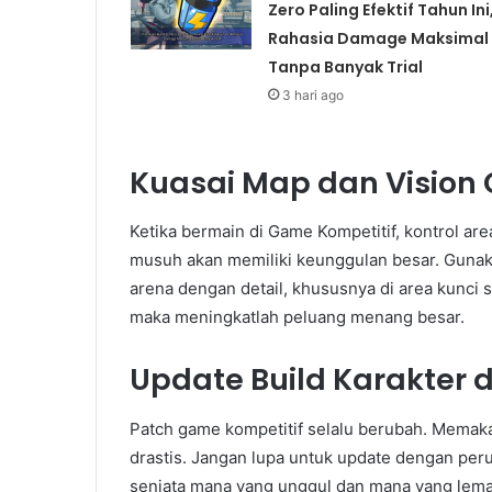
Zero Paling Efektif Tahun Ini
Rahasia Damage Maksimal
Tanpa Banyak Trial
3 hari ago
Kuasai Map dan Vision 
Ketika bermain di Game Kompetitif, kontrol ar
musuh akan memiliki keunggulan besar. Gunak
arena dengan detail, khususnya di area kunci
maka meningkatlah peluang menang besar.
Update Build Karakter 
Patch game kompetitif selalu berubah. Memaka
drastis. Jangan lupa untuk update dengan per
senjata mana yang unggul dan mana yang lema