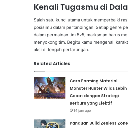
Kenali Tugasmu di Dal
Salah satu kunci utama untuk memperbaiki rasi
posisimu dalam pertandingan. Setiap genre per
dalam permainan tim 5v5, marksman harus me
menyokong tim. Begitu kamu mengenali karakt
aksi di tengah pertarungan.
Related Articles
Cara Farming Material
Monster Hunter Wilds Lebih
Cepat dengan Strategi
Berburu yang Efektif
14 jam ago
Panduan Build Zenless Zone