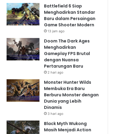
Battlefield 6 Siap
Menghadirkan Standar
Baru dalam Persaingan
Game Shooter Modern
13 jam ago
Doom The Dark Ages
Menghadirkan
Gameplay FPS Brutal
dengan Nuansa
Pertarungan Baru
2 hari ago
Monster Hunter Wilds
Membuka Era Baru
Berburu Monster dengan
Dunia yang Lebih
Dinamis
3 hari ago
Black Myth Wukong
Masih Menjadi Action