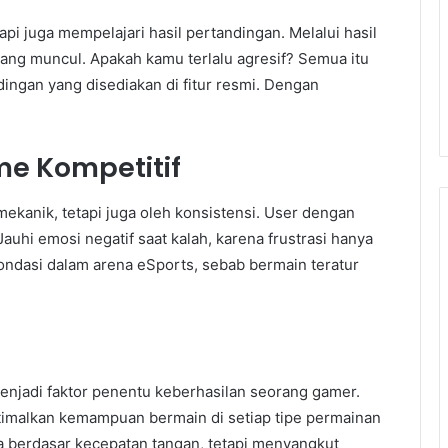
pi juga mempelajari hasil pertandingan. Melalui hasil
yang muncul. Apakah kamu terlalu agresif? Semua itu
andingan yang disediakan di fitur resmi. Dengan
me Kompetitif
ekanik, tetapi juga oleh konsistensi. User dengan
Jauhi emosi negatif saat kalah, karena frustrasi hanya
ondasi dalam arena eSports, sebab bermain teratur
enjadi faktor penentu keberhasilan seorang gamer.
ptimalkan kemampuan bermain di setiap tipe permainan
nya berdasar kecepatan tangan, tetapi menyangkut