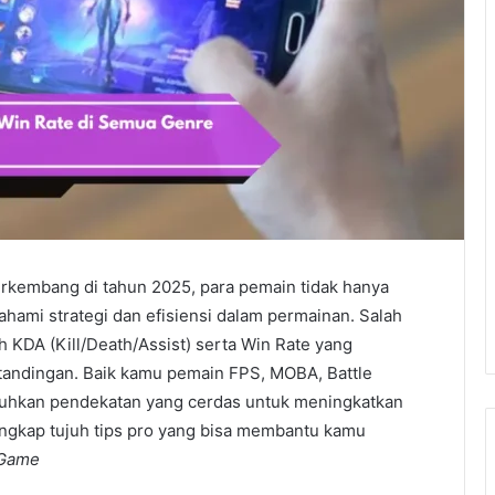
rkembang di tahun 2025, para pemain tidak hanya
ahami strategi dan efisiensi dalam permainan. Salah
 KDA (Kill/Death/Assist) serta Win Rate yang
andingan. Baik kamu pemain FPS, MOBA, Battle
uhkan pendekatan yang cerdas untuk meningkatkan
engkap tujuh tips pro yang bisa membantu kamu
Game