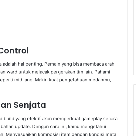
,
Control
ea adalah hal penting. Pemain yang bisa membaca arah
an ward untuk melacak pergerakan tim lain. Pahami
 seperti mid lane. Makin kuat pengetahuan medanmu,
dan Senjata
i build yang efektif akan memperkuat gameplay secara
ubahan update. Dengan cara ini, kamu mengetahui
h. Menyesuaikan komposisi item dengan kondisi meta