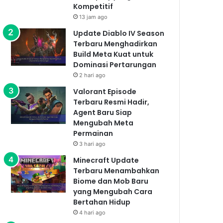
Kompetitif
13 jam ago
Update Diablo IV Season
Terbaru Menghadirkan
Build Meta Kuat untuk
Dominasi Pertarungan
2 hari ago
Valorant Episode
Terbaru Resmi Hadir,
Agent Baru Siap
Mengubah Meta
Permainan
3 hari ago
Minecraft Update
Terbaru Menambahkan
Biome dan Mob Baru
yang Mengubah Cara
Bertahan Hidup
4 hari ago