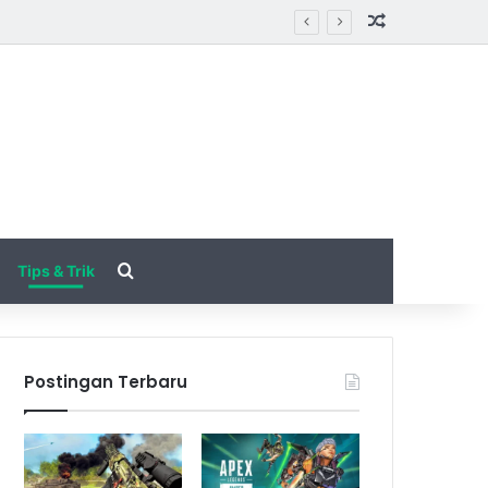
Random Arti
ompetitif
Search for
Tips & Trik
Postingan Terbaru