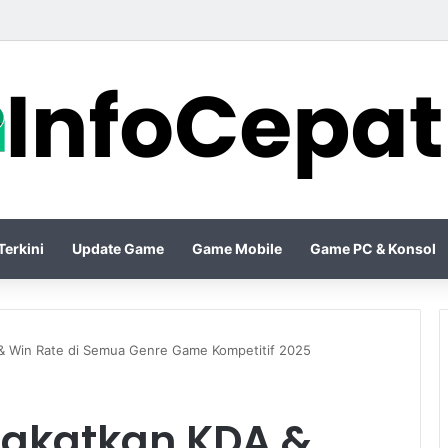
 Season Baru Membawa Legend Terbaru dengan Gameplay yang Lebih K
erkini
Update Game
Game Mobile
Game PC & Konsol
& Win Rate di Semua Genre Game Kompetitif 2025
ingkatkan KDA &