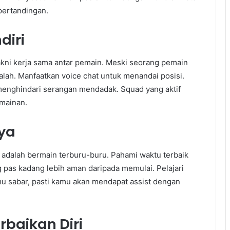
pertandingan.
diri
akni kerja sama antar pemain. Meski seorang pemain
lah. Manfaatkan voice chat untuk menandai posisi.
menghindari serangan mendadak. Squad yang aktif
rmainan.
ya
 adalah bermain terburu-buru. Pahami waktu terbaik
 pas kadang lebih aman daripada memulai. Pelajari
amu sabar, pasti kamu akan mendapat assist dengan
baikan Diri