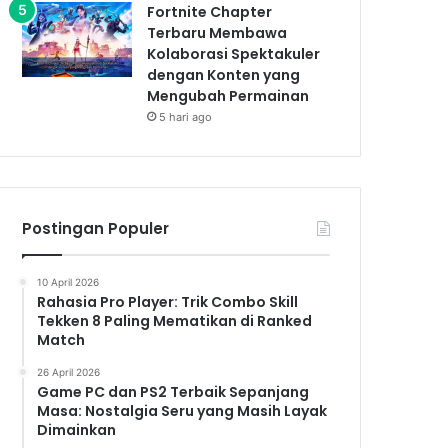
Fortnite Chapter
Terbaru Membawa
Kolaborasi Spektakuler
dengan Konten yang
Mengubah Permainan
5 hari ago
Postingan Populer
10 April 2026
Rahasia Pro Player: Trik Combo Skill
Tekken 8 Paling Mematikan di Ranked
Match
26 April 2026
Game PC dan PS2 Terbaik Sepanjang
Masa: Nostalgia Seru yang Masih Layak
Dimainkan