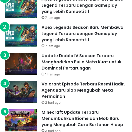
Legend Terbaru dengan Gameplay
yang Lebih Kompetitif
7 jam ago
Apex Legends Season Baru Membawa
Legend Terbaru dengan Gameplay
yang Lebih Kompetitif
7 jam ago
Update Diablo IV Season Terbaru
Menghadirkan Build Meta Kuat untuk
Dominasi Pertarungan
1 hari ago
Valorant Episode Terbaru Resmi Hadir,
Agent Baru Siap Mengubah Meta
Permainan
2 hari ago
Minecraft Update Terbaru
Menambahkan Biome dan Mob Baru
yang Mengubah Cara Bertahan Hidup
3 hari ago