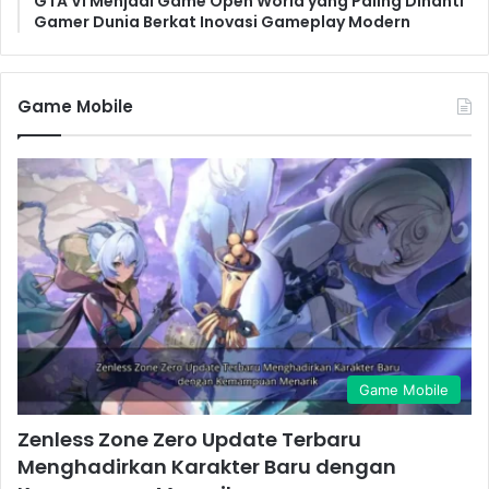
GTA VI Menjadi Game Open World yang Paling Dinanti
Gamer Dunia Berkat Inovasi Gameplay Modern
Game Mobile
Game Mobile
Zenless Zone Zero Update Terbaru
Menghadirkan Karakter Baru dengan