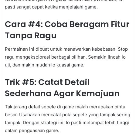
pasti sangat cepat ketika menjelajahi game.
Cara #4: Coba Beragam Fitur
Tanpa Ragu
Permainan ini dibuat untuk menawarkan kebebasan. Stop
ragu mengeksplorasi berbagai pilihan. Semakin lincah lo
uji, dan makin mudah lo kuasai game.
Trik #5: Catat Detail
Sederhana Agar Kemajuan
Tak jarang detail sepele di game malah merupakan pintu
besar. Usahakan mencatat pola sepele yang tampak sering
tampak. Dengan strategi ini, lo pasti melompat lebih tinggi
dalam penguasaan game.