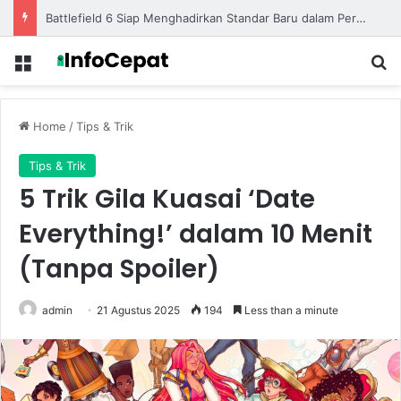
Battlefield 6 Siap Menghadirkan Standar Baru dalam Persaingan Game Shooter Modern
Menu
S
Home
/
Tips & Trik
Tips & Trik
5 Trik Gila Kuasai ‘Date
Everything!’ dalam 10 Menit
(Tanpa Spoiler)
admin
21 Agustus 2025
194
Less than a minute