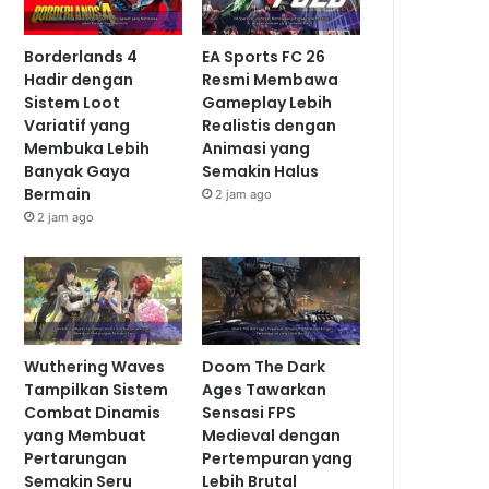
Borderlands 4
EA Sports FC 26
Hadir dengan
Resmi Membawa
Sistem Loot
Gameplay Lebih
Variatif yang
Realistis dengan
Membuka Lebih
Animasi yang
Banyak Gaya
Semakin Halus
Bermain
2 jam ago
2 jam ago
Wuthering Waves
Doom The Dark
Tampilkan Sistem
Ages Tawarkan
Combat Dinamis
Sensasi FPS
yang Membuat
Medieval dengan
Pertarungan
Pertempuran yang
Semakin Seru
Lebih Brutal