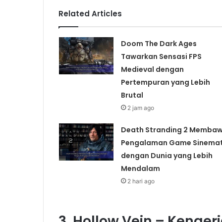
Related Articles
Doom The Dark Ages
Tawarkan Sensasi FPS
Medieval dengan
Pertempuran yang Lebih
Brutal
2 jam ago
Death Stranding 2 Memba
Pengalaman Game Sinemat
dengan Dunia yang Lebih
Mendalam
2 hari ago
3. Hollow Vein – Keng