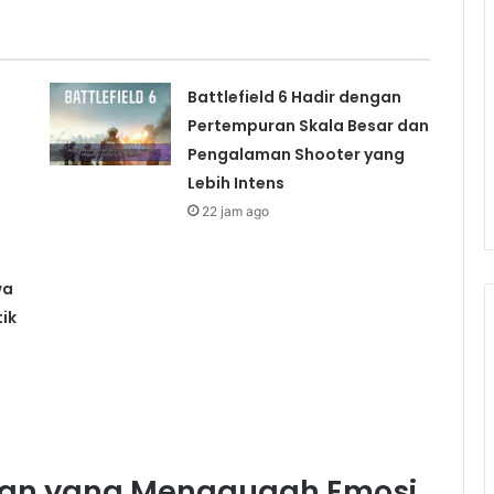
Battlefield 6 Hadir dengan
Pertempuran Skala Besar dan
Pengalaman Shooter yang
Lebih Intens
22 jam ago
wa
ik
erian yang Menggugah Emosi