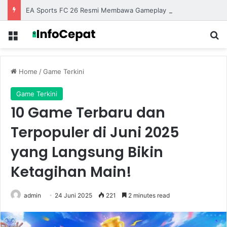
EA Sports FC 26 Resmi Membawa Gameplay Lebih Realistis dengan Animasi yang Semakin Halus
Menu
S
Home
/
Game Terkini
Game Terkini
10 Game Terbaru dan
Terpopuler di Juni 2025
yang Langsung Bikin
Ketagihan Main!
admin
24 Juni 2025
221
2 minutes read