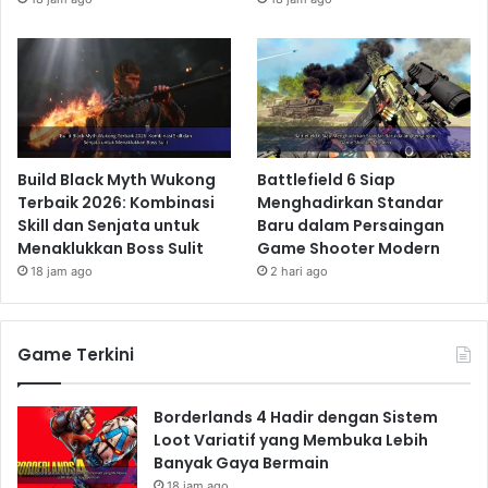
Build Black Myth Wukong
Battlefield 6 Siap
Terbaik 2026: Kombinasi
Menghadirkan Standar
Skill dan Senjata untuk
Baru dalam Persaingan
Menaklukkan Boss Sulit
Game Shooter Modern
18 jam ago
2 hari ago
Game Terkini
Borderlands 4 Hadir dengan Sistem
Loot Variatif yang Membuka Lebih
Banyak Gaya Bermain
18 jam ago