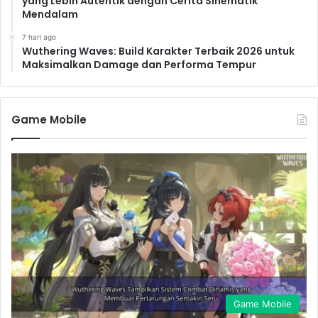
yang Lebih Autentik dengan Cerita Sinematik
Mendalam
7 hari ago
Wuthering Waves: Build Karakter Terbaik 2026 untuk
Maksimalkan Damage dan Performa Tempur
Game Mobile
Game Mobile