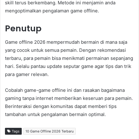
skill terus berkembang. Metode ini menjamin anda
mengoptimalkan pengalaman game offline.
Penutup
Game offline 2026 mempermudah bermain di mana saja
yang cocok untuk semua pemain. Dengan rekomendasi
terbaru, para pemain bisa menikmati permainan sepanjang
hari. Selalu pantau update seputar game agar tips dan trik
para gamer relevan.
Cobalah game-game offline ini dan rasakan bagaimana
gaming tanpa internet memberikan keseruan para pemain.
Berinteraksi dengan komunitas dapat memberi tips
tambahan untuk pengalaman bermain optimal.
Tags
10 Game Offline 2026 Terbaru