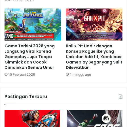
Game Terkini 2026 yang
Ball x Pit Hadir dengan
Langsung Viral karena
Konsep Roguelike yang
Gameplay Jujur Tanpa
Unik dan Adiktif, Kombinasi
Gimmick dan Cocok
Gameplay Segar yang Sulit
Dimainkan Semua Umur
Dilewatkan
15 Februari 2026
4 minggu ago
Postingan Terbaru