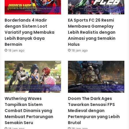
Borderlands 4 Hadir
EA Sports FC 26 Resmi
dengan Sistem Loot
Membawa Gameplay
Variatif yang Membuka
Lebih Realistis dengan
Lebih Banyak Gaya
Animasi yang Semakin
Bermain
Halus
18 jam ago
18 jam ago
Wuthering Waves
Doom The Dark Ages
Tampilkan Sistem
Tawarkan Sensasi FPS
Combat Dinamis yang
Medieval dengan
Membuat Pertarungan
Pertempuran yang Lebih
Semakin Seru
Brutal
18 jam ago
18 jam ago