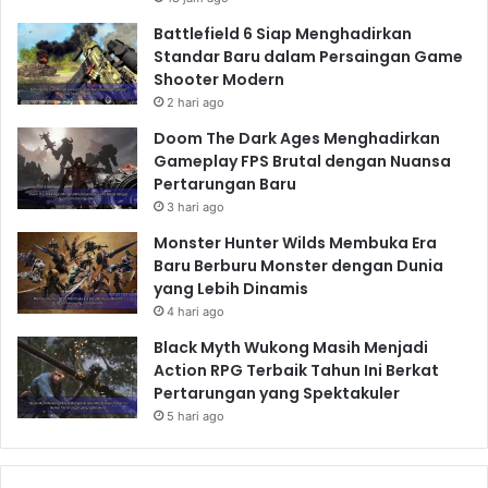
Battlefield 6 Siap Menghadirkan
Standar Baru dalam Persaingan Game
Shooter Modern
2 hari ago
Doom The Dark Ages Menghadirkan
Gameplay FPS Brutal dengan Nuansa
Pertarungan Baru
3 hari ago
Monster Hunter Wilds Membuka Era
Baru Berburu Monster dengan Dunia
yang Lebih Dinamis
4 hari ago
Black Myth Wukong Masih Menjadi
Action RPG Terbaik Tahun Ini Berkat
Pertarungan yang Spektakuler
5 hari ago